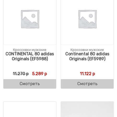
Кроссовки мужские
Кроссовки мужские
CONTINENTAL 80 adidas
Continental 80 adidas
Originals (EF5988)
Originals (EF5989)
Первоначальная цена составляла 11.270 р
Текущая цена: 5.289 р.
11.270
р
5.289
р
11.122
р
Смотреть
Смотреть