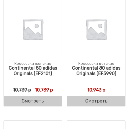
Кроссовки женские
Кроссовки детские
Continental 80 adidas
Continental 80 adidas
Originals (EF2101)
Originals (EF5990)
Первоначальная цена составляла 10.739 р
Текущая цена: 10.739 р.
10.739
р
10.739
р
10.943
р
Смотреть
Смотреть