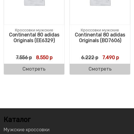
Кроссовки мужские
Кроссовки мужские
Continental 80 adidas
Continental 80 adidas
Originals (EE6329)
Originals (BD7606)
Первоначальная цена составляла 7.556 р.
Текущая цена: 8.550 р.
Первоначальн
Текуща
7.556
р
8.550
р
6.222
р
7.490
р
Смотреть
Смотреть
Каталог
Мужские кроссовки