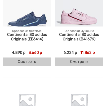
Кроссовки детские
Кроссовки мужские
Continental 80 adidas
Continental 80 adidas
Originals (EE6414)
Originals (B41679)
Первоначальная цена составляла 4.890 р
Текущая цена: 3.660 р.
Первоначальн
Текуща
4.890
р
3.660
р
6.224
р
11.862
р
Смотреть
Смотреть