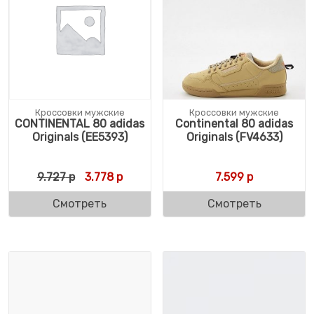
Кроссовки мужские
Кроссовки мужские
CONTINENTAL 80 adidas
Continental 80 adidas
Originals (EE5393)
Originals (FV4633)
Первоначальная цена составляла 9.727 р.
Текущая цена: 3.778 р.
9.727
р
3.778
р
7.599
р
Смотреть
Смотреть