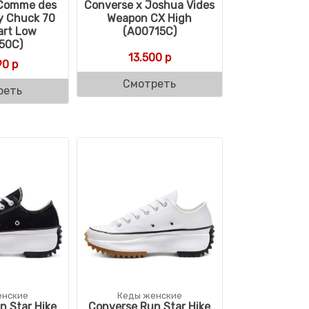
 Comme des
Converse x Joshua Vides
y Chuck 70
Weapon CX High
art Low
(A00715C)
50C)
13.500
р
90
р
Смотреть
реть
енские
Кеды женские
n Star Hike
Converse Run Star Hike