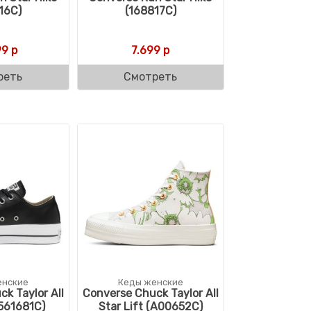
16C)
(168817C)
ляла 17.040 р.
р.
99
р
7.699
р
реть
Смотреть
енские
Кеды женские
k Taylor All
Converse Chuck Taylor All
(561681C)
Star Lift (A00652C)