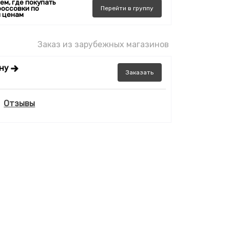
ем, где покупать
россовки по
Перейти
в
группу
 ценам
Заказ из зарубежных магазинов
ену
Заказать
Отзывы