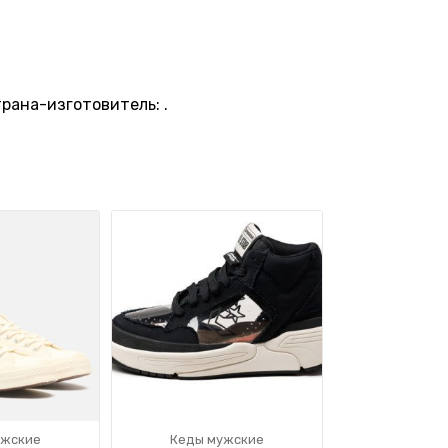
рана-изготовитель: .
ужские
Кеды мужские