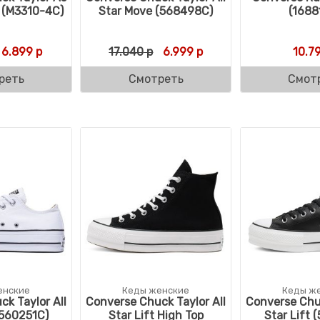
 (M3310-4C)
Star Move (568498C)
(1688
Первоначальная цена составляла 9.899 р.
Текущая цена: 6.899 р.
Первоначальная цена состав
Текущая цена: 6.999 
6.899
р
17.040
р
6.999
р
10.7
реть
Смотреть
Смот
енские
Кеды женские
Кеды ж
k Taylor All
Converse Chuck Taylor All
Converse Chuc
(560251C)
Star Lift High Top
Star Lift 