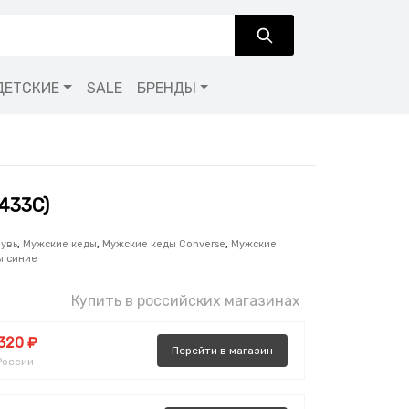
ДЕТСКИЕ
SALE
БРЕНДЫ
1433C)
увь
,
Мужские кеды
,
Мужские кеды Converse
,
Мужские
ы синие
Купить в российских магазинах
 320 ₽
Перейти
в
магазин
России