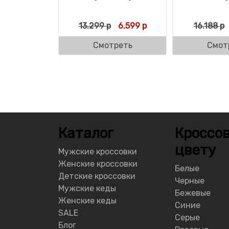
Первоначальная цена соста
Текущая цена: 6.599 
13.299
р
6.599
р
16.188
р
Смотреть
Смот
Каталог
Кроссов
цвету
Мужские кроссовки
Женские кроссовки
Белые
Детские кроссовки
Черные
Мужские кеды
Бежевые
Женские кеды
Синие
SALE
Серые
Блог