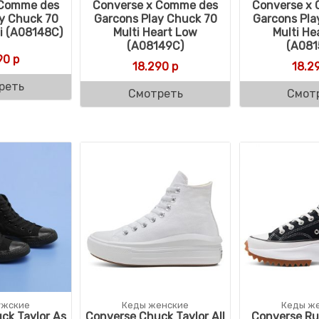
 Comme des
Converse x Comme des
Converse x
y Chuck 70
Garcons Play Chuck 70
Garcons Pla
Hi (A08148C)
Multi Heart Low
Multi He
(A08149C)
(A081
90
р
18.290
р
18.2
реть
Смотреть
Смот
ужские
Кеды женские
Кеды ж
ck Taylor As
Converse Chuck Taylor All
Converse Ru