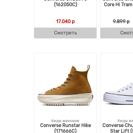
(162050C)
Core Hi Tram
17.040
р
9.899
р
Смотреть
Смот
Кеды женские
Кеды ж
Converse Runstar Hike
Converse Chuc
(171666C)
Star Lift 