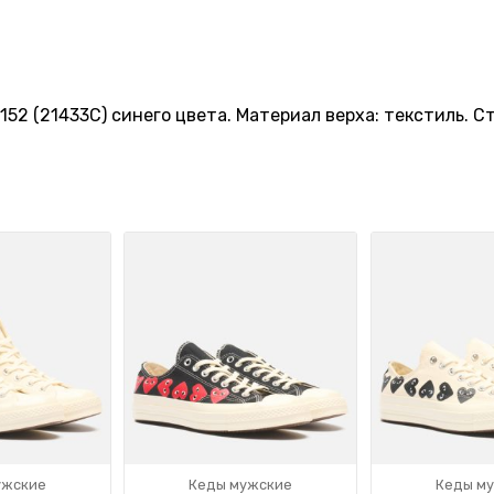
52 (21433C) синего цвета. Материал верха: текстиль. Ст
ужские
Кеды мужские
Кеды м