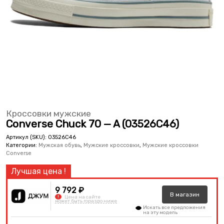
Кроссовки мужские
Converse Chuck 70 — A (03526C46)
Артикул (SKU):
03526C46
Категории:
Мужская обувь
,
Мужские кроссовки
,
Мужские кроссовки
Converse
9 792 ₽
В
магазин
!
Цена на сайте
может быть гораздо ниже
Искать все предложения
на эту модель