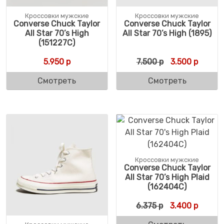
Кроссовки мужские
Кроссовки мужские
Converse Chuck Taylor
Converse Chuck Taylor
All Star 70’s High
All Star 70’s High (1895)
(151227C)
Первоначальн
Текуща
5.950
р
7.500
р
3.500
р
Смотреть
Смотреть
Кроссовки мужские
Converse Chuck Taylor
All Star 70’s High Plaid
(162404C)
Первоначальн
Текуща
6.375
р
3.400
р