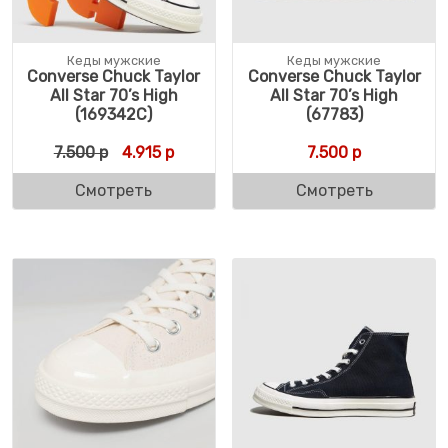
Кеды мужские
Кеды мужские
Converse Chuck Taylor
Converse Chuck Taylor
All Star 70’s High
All Star 70’s High
(169342C)
(67783)
Первоначальная цена составляла 7.500 р
Текущая цена: 4.915 р.
7.500
р
4.915
р
7.500
р
Смотреть
Смотреть