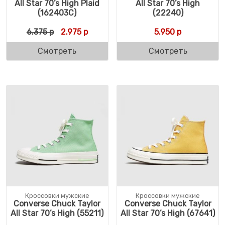
All Star 70’s High Plaid
All Star 70’s High
(162403C)
(22240)
Первоначальная цена составляла 6.375 р.
Текущая цена: 2.975 р.
6.375
р
2.975
р
5.950
р
Смотреть
Смотреть
Кроссовки мужские
Кроссовки мужские
Converse Chuck Taylor
Converse Chuck Taylor
All Star 70’s High (55211)
All Star 70’s High (67641)