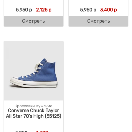
Первоначальная цена составляла 5.950 р
Текущая цена: 2.125 р.
Первоначальн
Текуща
5.950
р
2.125
р
5.950
р
3.400
р
Смотреть
Смотреть
Кроссовки мужские
Converse Chuck Taylor
All Star 70’s High (55125)