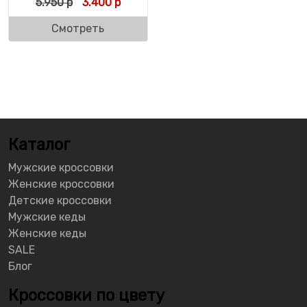
Первоначальная цена составляла 5.950 р.
Текущая цена: 3.400 р.
5.950
р
3.400
р
Смотреть
Каталог
Мужские кроссовки
Женские кроссовки
Детские кроссовки
Мужские кеды
Женские кеды
SALE
Блог
Кроссовки по цвету