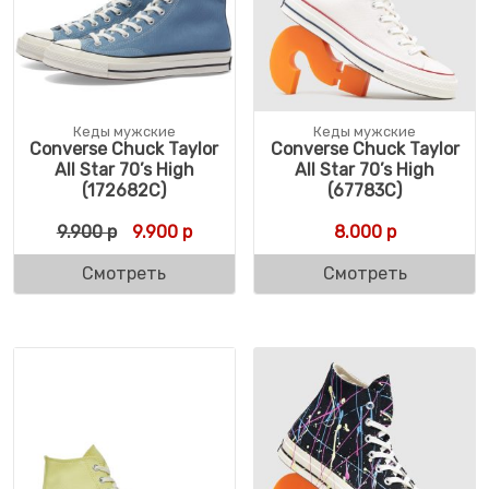
Кеды мужские
Кеды мужские
Converse Chuck Taylor
Converse Chuck Taylor
All Star 70’s High
All Star 70’s High
(172682C)
(67783C)
Первоначальная цена составляла 9.900 р
Текущая цена: 9.900 р.
9.900
р
9.900
р
8.000
р
Смотреть
Смотреть