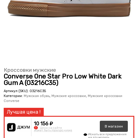
Кроссовки мужские
Converse One Star Pro Low White Dark
Gum A (03216C35)
Артикул (SKU):
03216C35
Категории:
Мужская обувь
,
Мужские кроссовки
,
Мужские кроссовки
Converse
10 156 ₽
В
магазин
!
Цена на сайте
может быть гораздо ниже
Искать все предложения
на эту модель