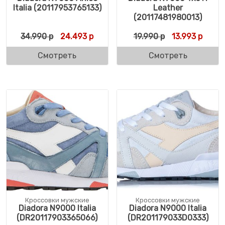
Italia (20117953765133)
Leather
(20117481980013)
Первоначальная цена составляла 34.990 
Текущая цена: 24.493 р.
Первоначальн
Текущ
34.990
р
24.493
р
19.990
р
13.993
р
Смотреть
Смотреть
Кроссовки мужские
Кроссовки мужские
Diadora N9000 Italia
Diadora N9000 Italia
(DR20117903365066)
(DR201179033D0333)