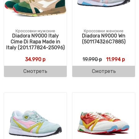
Кроссовки мужские
Кроссовки женские
Diadora N9000 Italy
Diadora N9000 Wn
Cime Di Rapa Made in
(501174326C7885)
Italy (201.177824-25096)
Первоначальн
Текущ
34.990
р
19.990
р
11.994
р
Смотреть
Смотреть