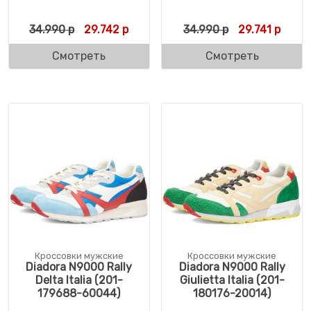
Первоначальная цена составляла 34.990 
Текущая цена: 29.742 р.
Первоначальн
Текущ
34.990
р
29.742
р
34.990
р
29.741
р
Смотреть
Смотреть
Кроссовки мужские
Кроссовки мужские
Diadora N9000 Rally
Diadora N9000 Rally
Delta Italia (201-
Giulietta Italia (201-
179688-60044)
180176-20014)