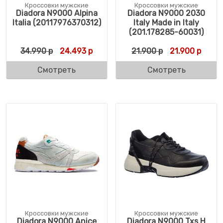
Кроссовки мужские
Кроссовки мужские
Diadora N9000 Alpina
Diadora N9000 2030
Italia (20117976370312)
Italy Made in Italy
(201.178285-60031)
Первоначальная цена составляла 34.990 
Текущая цена: 24.493 р.
Первоначальн
Текущ
34.990
р
24.493
р
21.900
р
21.900
р
Смотреть
Смотреть
Кроссовки мужские
Кроссовки мужские
Diadora N9000 Anice
Diadora N9000 Txs H