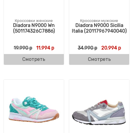
Кроссовки женские
Кроссовки мужские
Diadora N9000 Wn
Diadora N9000 Sicilia
(501174326C7886)
Italia (20117967940040)
Первоначальная цена составляла 19.990 
Текущая цена: 11.994 р.
Первоначальн
Текущ
19.990
р
11.994
р
34.990
р
20.994
р
Смотреть
Смотреть