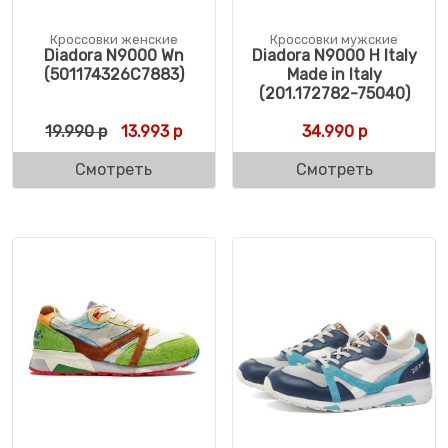
Кроссовки женские
Кроссовки мужские
Diadora N9000 Wn
Diadora N9000 H Italy
(501174326C7883)
Made in Italy
(201.172782-75040)
Первоначальная цена составляла 19.990 р
Текущая цена: 13.993 р.
19.990
р
13.993
р
34.990
р
Смотреть
Смотреть