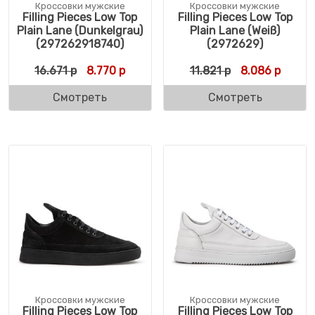
Кроссовки мужские
Кроссовки мужские
Filling Pieces Low Top
Filling Pieces Low Top
Plain Lane (Dunkelgrau)
Plain Lane (Weiß)
(297262918740)
(2972629)
Первоначальная цена составляла 16.671 р
Текущая цена: 8.770 р.
Первоначальн
Текуща
16.671
р
8.770
р
11.821
р
8.086
р
Смотреть
Смотреть
Кроссовки мужские
Кроссовки мужские
Filling Pieces Low Top
Filling Pieces Low Top