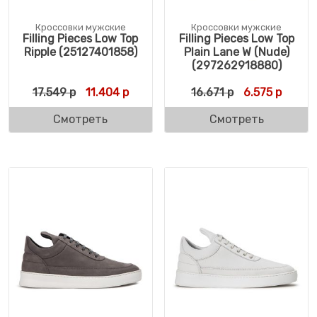
Кроссовки мужские
Кроссовки мужские
Filling Pieces Low Top
Filling Pieces Low Top
Ripple (25127401858)
Plain Lane W (Nude)
(297262918880)
Первоначальная цена составляла 17.549 р
Текущая цена: 11.404 р.
Первоначальн
Текуща
17.549
р
11.404
р
16.671
р
6.575
р
Смотреть
Смотреть