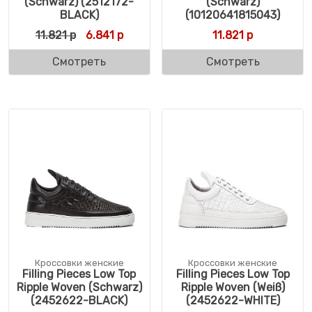
(Schwarz) (2512172-
(Schwarz)
BLACK)
(10120641815043)
Первоначальная цена составляла 11.821 р
Текущая цена: 6.841 р.
11.821
р
6.841
р
11.821
р
Смотреть
Смотреть
Кроссовки женские
Кроссовки женские
Filling Pieces Low Top
Filling Pieces Low Top
Ripple Woven (Schwarz)
Ripple Woven (Weiß)
(2452622-BLACK)
(2452622-WHITE)