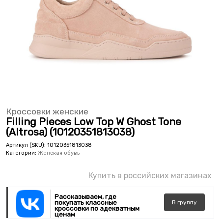
Кроссовки женские
Filling Pieces Low Top W Ghost Tone
(Altrosa) (10120351813038)
Артикул (SKU):
10120351813038
Категории:
Женская обувь
Купить в российских магазинах
Рассказываем, где
покупать классные
В
группу
кроссовки по адекватным
ценам