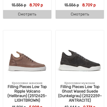
Первоначальная цена составляла 15.556 
Текущая цена: 8.709 р.
Первоначальн
Текуща
15.556
р
8.709
р
15.556
р
8.709
р
Смотреть
Смотреть
Кроссовки женские
Кроссовки мужские
Filling Pieces Low Top
Filling Pieces Low Top
Ripple Volcano
Ghost Waxed Suede
(Hellbraun) (2512625-
(Dunkelgrau) (2522259-
LIGHTBROWN)
ANTRACITE)