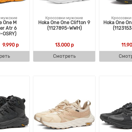
 мужские
Кроссовки мужские
Кроссовки
e One M
Hoka One One Clifton 9
Hoka One On
er Atr 6
(1127895-WWH)
(112315
0-OSRY)
вляла 21.990 р.
р.
Первоначальная цена составляла 20.790 р.
Текущая цена: 9.990 р.
9.990
р
13.000
р
11.9
реть
Смотреть
Смот