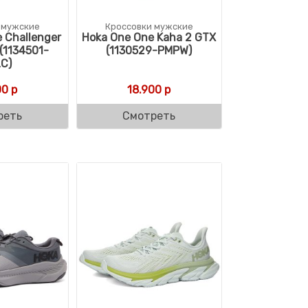
 мужские
Кроссовки мужские
 Challenger
Hoka One One Kaha 2 GTX
(1134501-
(1130529-PMPW)
C)
00
р
18.900
р
реть
Смотреть