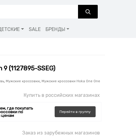
ДЕТСКИЕ
SALE
БРЕНДЫ
n 9 (1127895-SSEG)
увь
,
Мужские кроссовки
,
Мужские кроссовки Hoka One One
Купить в российских магазинах
ем, где покупать
россовки по
Перейти
в
группу
 ценам
Заказ из зарубежных магазинов