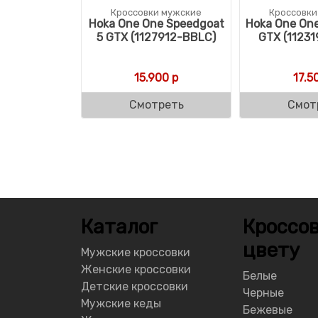
Кроссовки мужские
Кроссовки
Hoka One One Speedgoat
Hoka One One
5 GTX (1127912-BBLC)
GTX (1123
15.900
р
17.5
Смотреть
Смот
Каталог
Кроссов
цвету
Мужские кроссовки
Женские кроссовки
Белые
Детские кроссовки
Черные
Мужские кеды
Бежевые