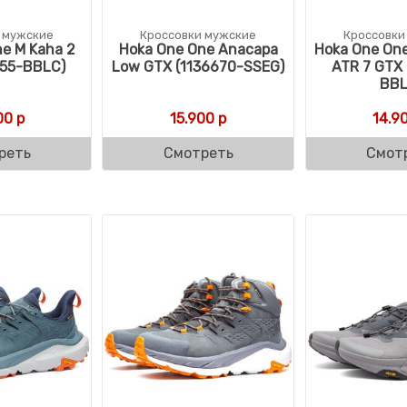
 мужские
Кроссовки мужские
Кроссовки
e M Kaha 2
Hoka One One Anacapa
Hoka One One
155-BBLC)
Low GTX (1136670-SSEG)
ATR 7 GTX 
BBL
00
р
15.900
р
14.9
реть
Смотреть
Смот