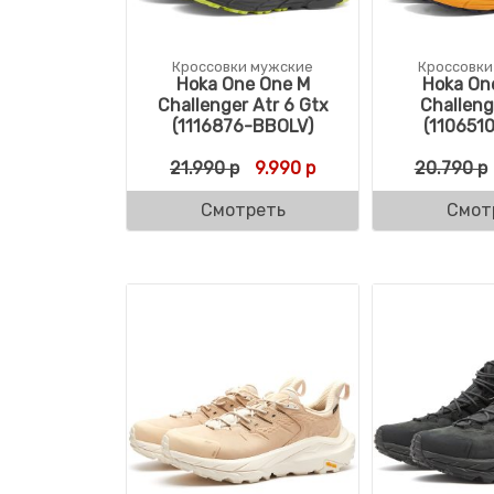
Кроссовки мужские
Кроссовки
Hoka One One M
Hoka On
Challenger Atr 6 Gtx
Challeng
(1116876-BBOLV)
(110651
Первоначальная цена соста
Текущая цена: 9.990 
21.990
р
9.990
р
20.790
р
Смотреть
Смот