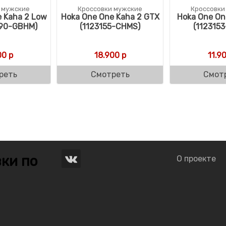
 мужские
Кроссовки мужские
Кроссовки
 Kaha 2 Low
Hoka One One Kaha 2 GTX
Hoka One On
190-GBHM)
(1123155-CHMS)
(112315
00
р
18.900
р
11.9
реть
Смотреть
Смот
ки по
О проекте