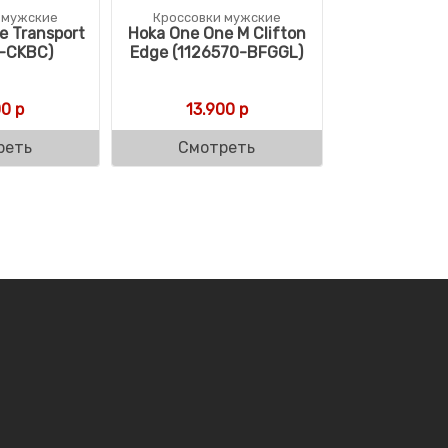
 мужские
Кроссовки мужские
e Transport
Hoka One One M Clifton
3-CKBC)
Edge (1126570-BFGGL)
00
р
13.900
р
реть
Смотреть