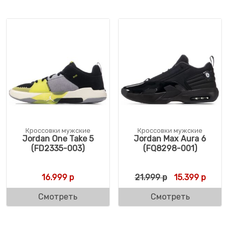
Кроссовки мужские
Кроссовки мужские
Jordan One Take 5
Jordan Max Aura 6
(FD2335-003)
(FQ8298-001)
Первоначальн
Текущ
16.999
р
21.999
р
15.399
р
Смотреть
Смотреть