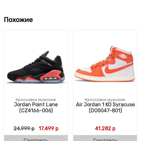
Похожие
Кроссовки мужские
Кроссовки мужские
Jordan Point Lane
Air Jordan 1 KO Syracuse
(CZ4166-006)
(DO5047-801)
Первоначальная цена составляла 24.999 
Текущая цена: 17.499 р.
24.999
р
17.499
р
41.282
р
Смотреть
Смотреть