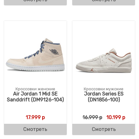
Кроссовки женские
Кроссовки мужские
Air Jordan 1 Mid SE
Jordan Series ES
Sanddrift (DM9126-104)
(DN1856-100)
Первоначальн
Текущ
17.999
р
16.999
р
10.199
р
Смотреть
Смотреть