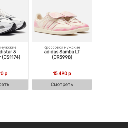
 мужские
Кроссовки мужские
distar 3
adidas Samba LT
 (JS1174)
(JR5998)
90
р
15.490
р
реть
Смотреть