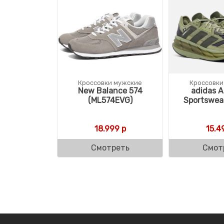
Кроссовки мужские
Кроссовки
New Balance 574
adidas A
(ML574EVG)
Sportswear
18.999
р
15.4
Смотреть
Смот