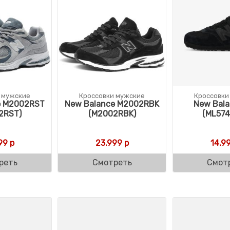
 мужские
Кроссовки мужские
Кроссовки
e M2002RST
New Balance M2002RBK
New Bala
2RST)
(M2002RBK)
(ML574
99
р
23.999
р
14.9
реть
Смотреть
Смот