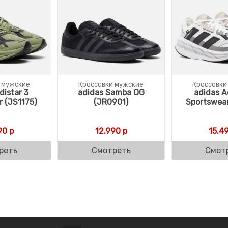
 мужские
Кроссовки мужские
Кроссовки
distar 3
adidas Samba OG
adidas A
 (JS1175)
(JR0901)
Sportswear
90
р
12.990
р
15.4
реть
Смотреть
Смот