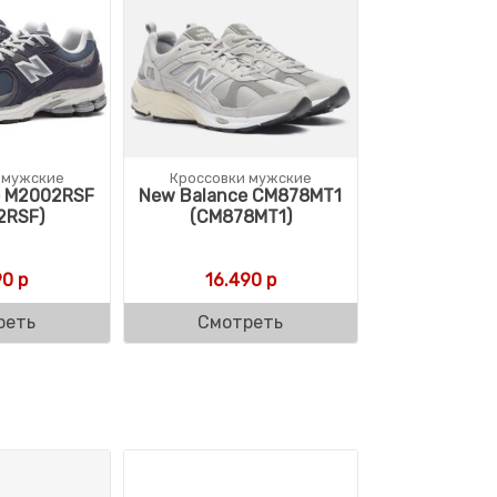
 мужские
Кроссовки мужские
e M2002RSF
New Balance CM878MT1
2RSF)
(CM878MT1)
90
р
16.490
р
реть
Смотреть