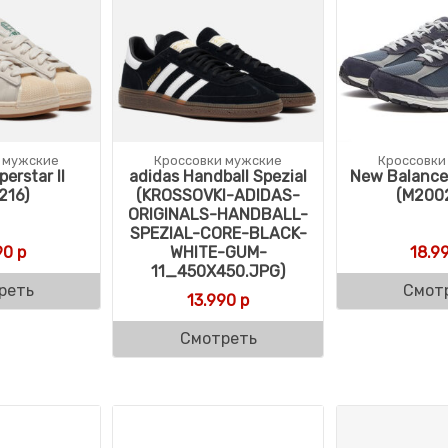
 мужские
Кроссовки мужские
Кроссовки
erstar II
adidas Handball Spezial
New Balanc
216)
(KROSSOVKI-ADIDAS-
(M200
ORIGINALS-HANDBALL-
SPEZIAL-CORE-BLACK-
90
р
WHITE-GUM-
18.9
11_450X450.JPG)
реть
Смот
13.990
р
Смотреть