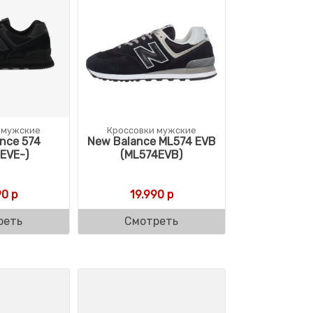
 мужские
Кроссовки мужские
nce 574
New Balance ML574 EVB
EVE-)
(ML574EVB)
90
р
19.990
р
реть
Смотреть