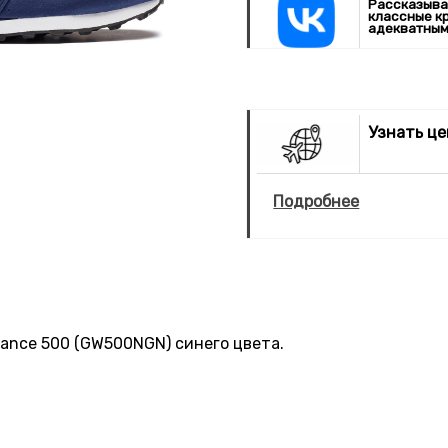
Рассказыва
классные к
адекватным
Узнать ц
Подробнее
ance 500 (GW500NGN) синего цвета.