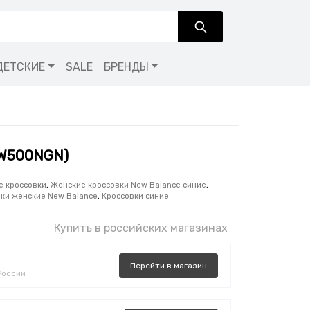
ДЕТСКИЕ
SALE
БРЕНДЫ
GW500NGN)
е кроссовки
,
Женские кроссовки New Balance синие
,
ки женские New Balance
,
Кроссовки синие
Купить в российских магазинах
Перейти
в
магазин
России