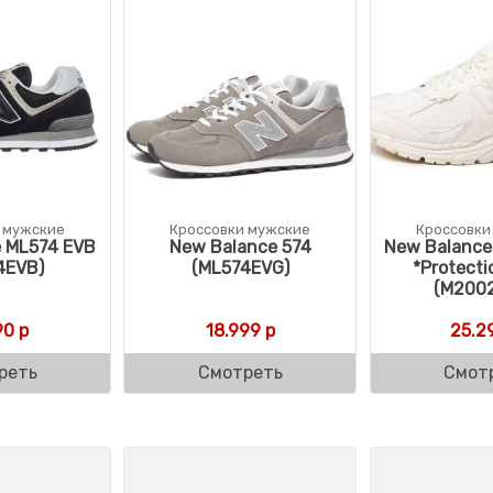
 мужские
Кроссовки мужские
Кроссовки
 ML574 EVB
New Balance 574
New Balanc
4EVB)
(ML574EVG)
*Protecti
(M200
90
р
18.999
р
25.2
реть
Смотреть
Смот