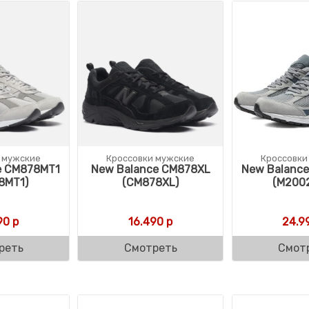
 мужские
Кроссовки мужские
Кроссовки
e CM878MT1
New Balance CM878XL
New Balanc
8MT1)
(CM878XL)
(M200
90
р
16.490
р
24.9
реть
Смотреть
Смот