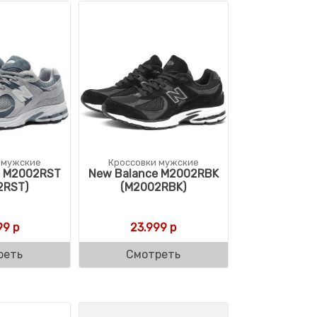
 мужские
Кроссовки мужские
e M2002RST
New Balance M2002RBK
2RST)
(M2002RBK)
99
р
23.999
р
реть
Смотреть