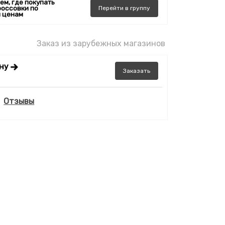
ем, где покупать
россовки по
Перейти
в
группу
 ценам
Заказ из зарубежных магазинов
ену
Заказать
Отзывы