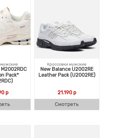
 мужские
Кроссовки мужские
e M2002RDC
New Balance U2002RE
on Pack*
Leather Pack (U2002RE)
2RDC)
90
р
21.190
р
реть
Смотреть