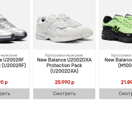
 мужские
Кроссовки мужские
Кроссовки
e U2002RF
New Balance U2002DXA
New Balanc
k (U2002RF)
Protection Pack
(M100
(U2002DXA)
90
р
25.990
р
21.8
реть
Смотреть
Смот