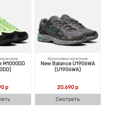
 мужские
Кроссовки мужские
e M1000DD
New Balance U1906WA
0DD)
(U1906WA)
90
р
20.690
р
реть
Смотреть