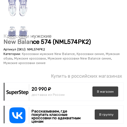
Кроссовки мужские
New Balance 574 (NML574PK2)
Артикул (SKU):
NML574PK2
Категории:
Кроссовки мужские New Balance
,
Кроссовки синие
,
Мужская
обувь
,
Мужские кроссовки
,
Мужские кроссовки New Balance синие
,
Мужские кроссовки синие
Купить в российских магазинах
20 990 ₽
В
магазин
доставка из России
Рассказываем, где
покупать классные
В
группу
кроссовки по адекватным
ценам