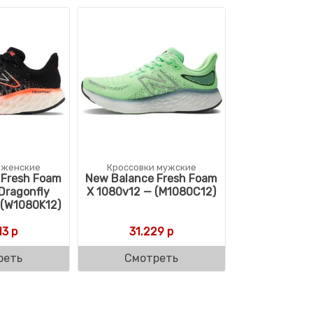
 женские
Кроссовки мужские
 Fresh Foam
New Balance Fresh Foam
Dragonfly
X 1080v12 — (M1080C12)
 (W1080K12)
13
р
31.229
р
реть
Смотреть