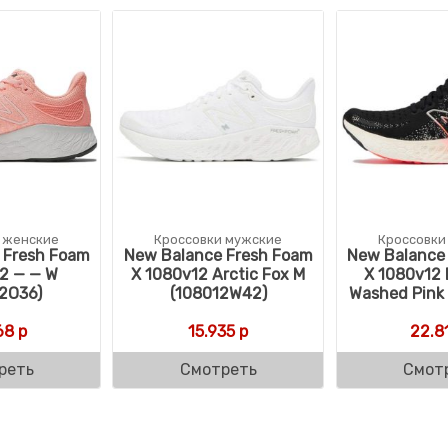
 женские
Кроссовки мужские
Кроссовки
 Fresh Foam
New Balance Fresh Foam
New Balance
2 — — W
X 1080v12 Arctic Fox M
X 1080v12 
2O36)
(108012W42)
Washed Pink
68
р
15.935
р
22.8
реть
Смотреть
Смот