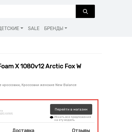
ДЕТСКИЕ
SALE
БРЕНДЫ
Foam X 1080v12 Arctic Fox W
е кроссовки
,
Кроссовки женские New Balance
Перейти
в
магазин
те
здо ниже
Искать все предложения
на эту модель
Доставка
Отзывы