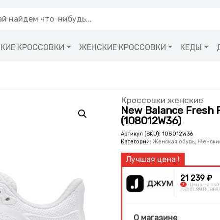
КИЕ КРОССОВКИ
ЖЕНСКИЕ КРОССОВКИ
КЕДЫ
Кроссовки женские
New Balance Fresh 
(108012W36)
Артикул (SKU):
108012W36
Категории:
Женская обувь
,
Женски
21 239 ₽
!
Цена на сай
может быть гора
О магазине