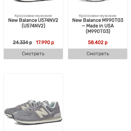
Кроссовки мужские
Кроссовки мужские
New Balance U574NV2
New Balance M990TG3
(U574NV2)
— Made in USA
(M990TG3)
Первоначальная цена составляла 24.334 
Текущая цена: 17.990 р.
24.334
р
17.990
р
58.402
р
Смотреть
Смотреть