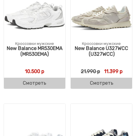
Кроссовки мужские
Кроссовки мужские
New Balance MR530EMA
New Balance U327WCC
(MR530EMA)
(U327WCC)
Первоначальн
Текущ
10.500
р
21.990
р
11.399
р
Смотреть
Смотреть