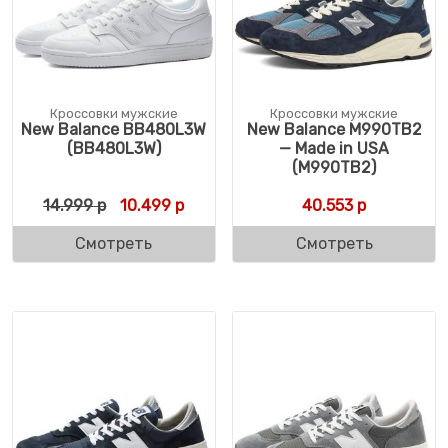
Кроссовки мужские
Кроссовки мужские
New Balance BB480L3W
New Balance M990TB2
(BB480L3W)
— Made in USA
(M990TB2)
Первоначальная цена составляла 14.999 р
Текущая цена: 10.499 р.
14.999
р
10.499
р
40.553
р
Смотреть
Смотреть