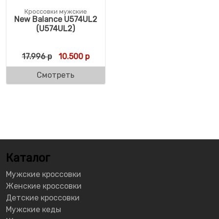
Кроссовки мужские
New Balance U574UL2
(U574UL2)
Первоначальная цена составляла 17.996 р
Текущая цена: 10.500 р.
17.996
р
10.500
р
Смотреть
Каталог
Мужские кроссовки
Женские кроссовки
Детские кроссовки
Мужские кеды