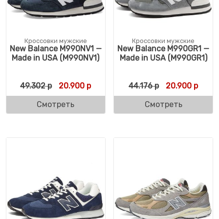
Кроссовки мужские
Кроссовки мужские
New Balance M990NV1 —
New Balance M990GR1 —
Made in USA (M990NV1)
Made in USA (M990GR1)
Первоначальная цена составляла 49.302 
Текущая цена: 20.900 р.
Первоначальна
Текущ
49.302
р
20.900
р
44.176
р
20.900
р
Смотреть
Смотреть