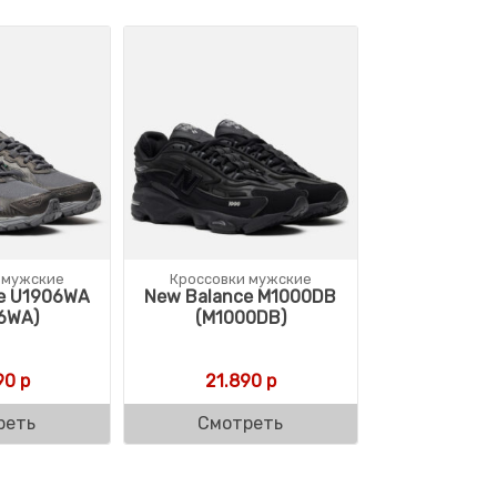
 мужские
Кроссовки мужские
e U1906WA
New Balance M1000DB
6WA)
(M1000DB)
90
р
21.890
р
реть
Смотреть