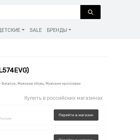
ДЕТСКИЕ
SALE
БРЕНДЫ
ML574EVG)
 Balance
,
Мужская обувь
,
Мужские кроссовки
Купить в российских магазинах
Перейти
в
магазин
России