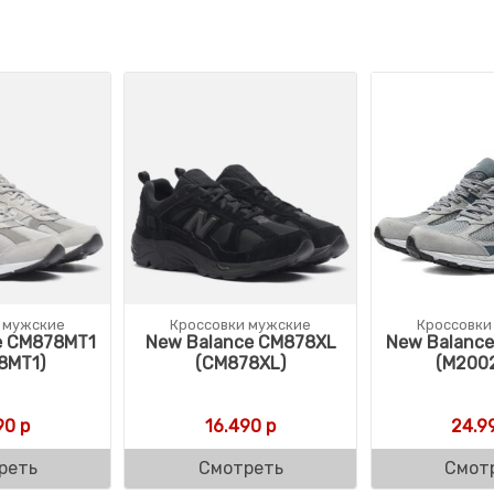
 мужские
Кроссовки мужские
Кроссовки
e CM878MT1
New Balance CM878XL
New Balanc
8MT1)
(CM878XL)
(M200
90
р
16.490
р
24.9
реть
Смотреть
Смот