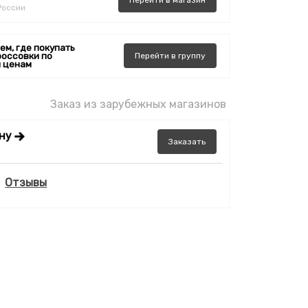
Перейти
в
магазин
России
ем, где покупать
россовки по
Перейти
в
группу
 ценам
Заказ из зарубежных магазинов
ену
Заказать
Отзывы