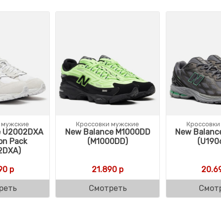
 мужские
Кроссовки мужские
Кроссовки
e U2002DXA
New Balance M1000DD
New Balanc
on Pack
(M1000DD)
(U190
2DXA)
90
р
21.890
р
20.6
реть
Смотреть
Смот