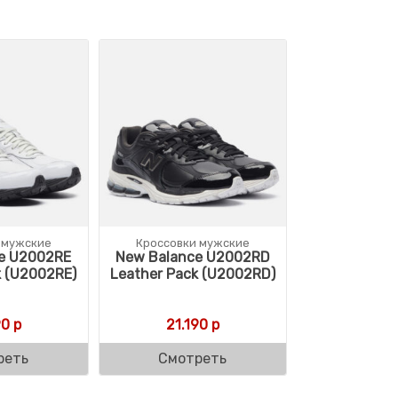
 мужские
Кроссовки мужские
e U2002RE
New Balance U2002RD
k (U2002RE)
Leather Pack (U2002RD)
90
р
21.190
р
реть
Смотреть