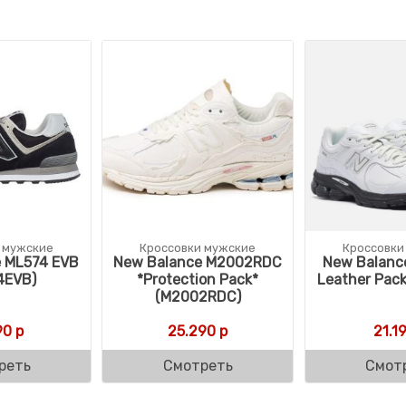
 мужские
Кроссовки мужские
Кроссовки
 ML574 EVB
New Balance M2002RDC
New Balanc
4EVB)
*Protection Pack*
Leather Pac
(M2002RDC)
90
р
25.290
р
21.1
реть
Смотреть
Смот