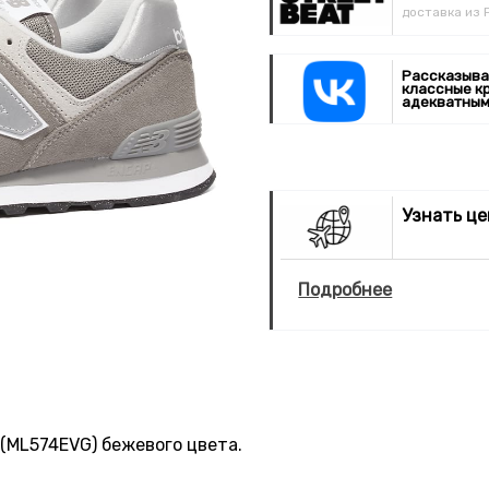
доставка из 
Рассказыва
классные к
адекватным
Узнать ц
Подробнее
(ML574EVG) бежевого цвета.