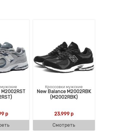
 мужские
Кроссовки мужские
e M2002RST
New Balance M2002RBK
2RST)
(M2002RBK)
99
р
23.999
р
реть
Смотреть