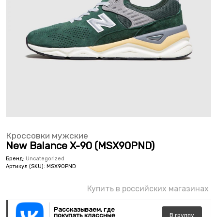
Кроссовки мужские
New Balance X-90 (MSX90PND)
Бренд:
Uncategorized
Артикул (SKU):
MSX90PND
Купить в российских магазинах
Рассказываем, где
покупать классные
В
группу