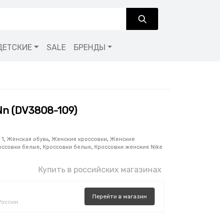
ДЕТСКИЕ
SALE
БРЕНДЫ
 Nn (DV3808-109)
 1
,
Женская обувь
,
Женские кроссовки
,
Женские
оссовки белые
,
Кроссовки белые
,
Кроссовки женские Nike
Купить в российских магазинах
Перейти
в
магазин
России