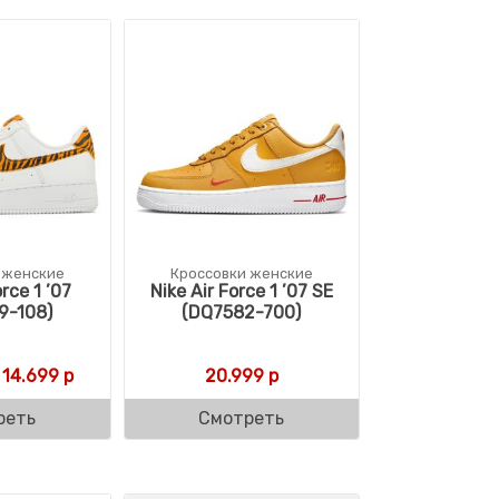
 женские
Кроссовки женские
orce 1 ’07
Nike Air Force 1 ’07 SE
9-108)
(DQ7582-700)
Первоначальная цена составляла 20.999 р.
Текущая цена: 14.699 р.
14.699
р
20.999
р
реть
Смотреть