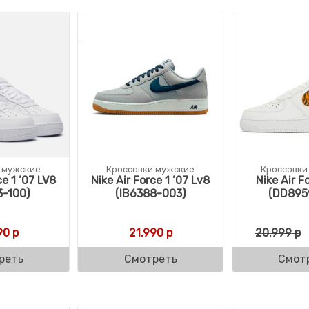
 мужские
Кроссовки мужские
Кроссовки
ce 1 ’07 LV8
Nike Air Force 1 ’07 Lv8
Nike Air F
3-100)
(IB6388-003)
(DD895
90
р
21.990
р
20.999
р
реть
Смотреть
Смот