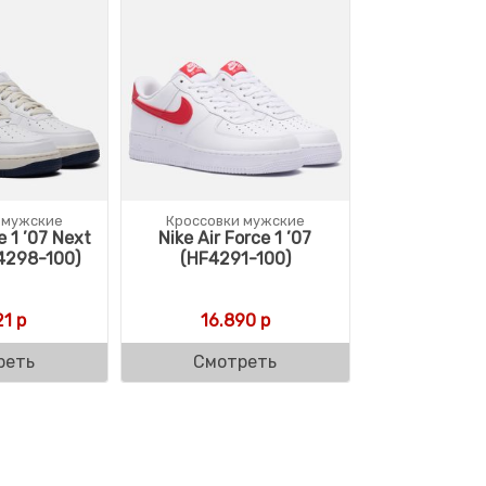
 мужские
Кроссовки мужские
e 1 ’07 Next
Nike Air Force 1 ’07
4298-100)
(HF4291-100)
21
р
16.890
р
реть
Смотреть