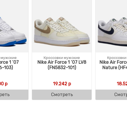
 мужские
Кроссовки мужские
Кроссовки
orce 1 ’07
Nike Air Force 1 ’07 LV8
Nike Air Forc
6-103)
(FN5832-101)
Nature (HF
00
р
19.242
р
18.5
реть
Смотреть
Смот