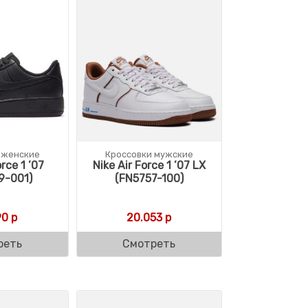
 женские
Кроссовки мужские
orce 1 ’07
Nike Air Force 1 ’07 LX
9-001)
(FN5757-100)
ляла 23.026 р.
9 р.
90
р
20.053
р
реть
Смотреть