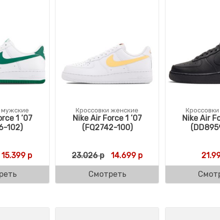
 мужские
Кроссовки женские
Кроссовки
orce 1 ’07
Nike Air Force 1 ’07
Nike Air F
6-102)
(FQ2742-100)
(DD895
Первоначальная цена составляла 21.999 р.
Текущая цена: 15.399 р.
Первоначальная цена состав
Текущая цена: 14.69
15.399
р
23.026
р
14.699
р
21.9
реть
Смотреть
Смот