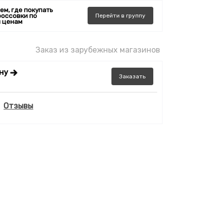
ем, где покупать
россовки по
Перейти
в
группу
 ценам
Заказ из зарубежных магазинов
ену
Заказать
Отзывы