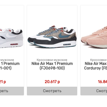
 мужские
Кроссовки мужские
Кроссовки
x 1 Premium
Nike Air Max 1 Premium
Nike Air Ma
1-001)
(FJ0698-100)
Corduroy (F
ляла 19.990 р.
р.
21
р
20.617
р
16.8
реть
Смотреть
Смот