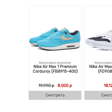
Кроссовки мужские
Кроссовки
Nike Air Max 1 Premium
Nike Air Ma
Corduroy (FB8915-400)
(FD908
Первоначальная цена состав
Текущая цена: 8.000 
19.990
р
8.000
р
18.1
Смотреть
Смот