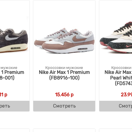
 мужские
Кроссовки мужские
Кроссовки
x 1 Premium
Nike Air Max 1 Premium
Nike Air Ma
8-001)
(FB8916-100)
Pearl Whi
(FD574
11
р
15.456
р
23.9
реть
Смотреть
Смот