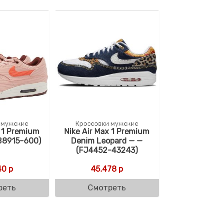
 мужские
Кроссовки мужские
x 1 Premium
Nike Air Max 1 Premium
B8915-600)
Denim Leopard — —
(FJ4452-43243)
40
р
45.478
р
реть
Смотреть