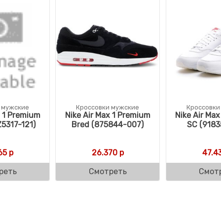
 мужские
Кроссовки мужские
Кроссовки
x 1 Premium
Nike Air Max 1 Premium
Nike Air Ma
5317-121)
Bred (875844-007)
SC (9183
65
р
26.370
р
47.4
реть
Смотреть
Смот