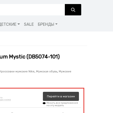
ДЕТСКИЕ
SALE
БРЕНДЫ
ium Mystic (DB5074-101)
Кроссовки мужские Nike
,
Мужская обувь
,
Мужские
Перейти
в
магазин
те
здо ниже
Искать все предложения
на эту модель