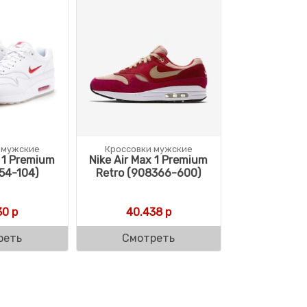
 мужские
Кроссовки мужские
x 1 Premium
Nike Air Max 1 Premium
54-104)
Retro (908366-600)
30
р
40.438
р
реть
Смотреть