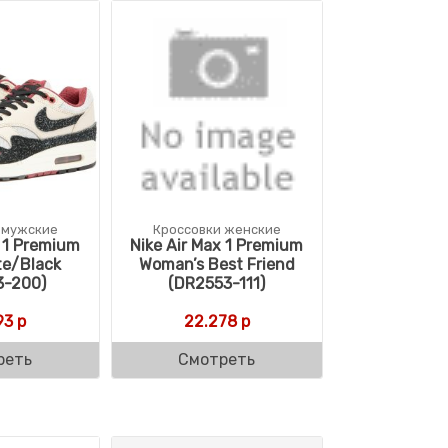
 мужские
Кроссовки женские
x 1 Premium
Nike Air Max 1 Premium
te/Black
Woman’s Best Friend
3-200)
(DR2553-111)
93
р
22.278
р
реть
Смотреть