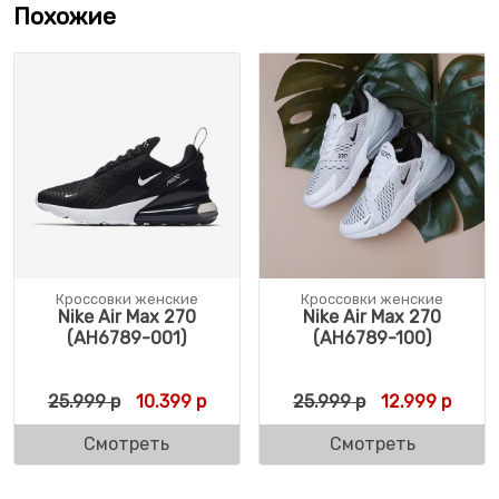
Похожие
Кроссовки женские
Кроссовки женские
Nike Air Max 270
Nike Air Max 270
(AH6789-001)
(AH6789-100)
Первоначальная цена составляла 25.999 
Текущая цена: 10.399 р.
Первоначальн
Текущ
25.999
р
10.399
р
25.999
р
12.999
р
Смотреть
Смотреть