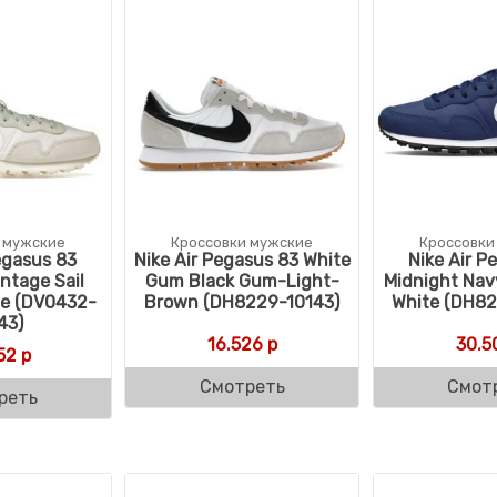
 мужские
Кроссовки мужские
Кроссовки
egasus 83
Nike Air Pegasus 83 White
Nike Air P
ntage Sail
Gum Black Gum-Light-
Midnight Nav
e (DV0432-
Brown (DH8229-10143)
White (DH8
43)
16.526
р
30.5
52
р
Смотреть
Смот
реть