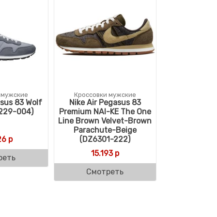
 мужские
Кроссовки мужские
asus 83 Wolf
Nike Air Pegasus 83
229-004)
Premium NAI-KE The One
Line Brown Velvet-Brown
Parachute-Beige
26
р
(DZ6301-222)
15.193
р
реть
Смотреть