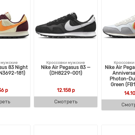
 мужские
Кроссовки мужские
Кроссовки
sus 83 Night
Nike Air Pegasus 83 —
Nike Air Peg
N3692-181)
(DH8229-001)
Anniversa
Photon-Du
Green (FB
36
р
12.158
р
14.1
реть
Смотреть
Смот