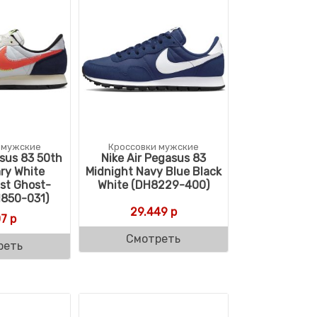
 мужские
Кроссовки мужские
asus 83 50th
Nike Air Pegasus 83
ry White
Midnight Navy Blue Black
st Ghost-
White (DH8229-400)
1850-031)
29.449
р
07
р
Смотреть
реть