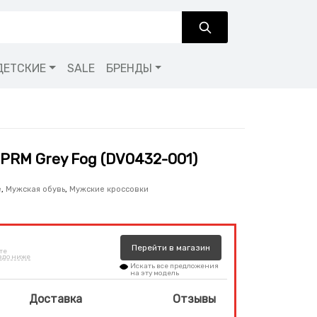
ДЕТСКИЕ
SALE
БРЕНДЫ
3 PRM Grey Fog (DV0432-001)
e
,
Мужская обувь
,
Мужские кроссовки
Перейти
в
магазин
те
здо ниже
Искать все предложения
на эту модель
Доставка
Отзывы