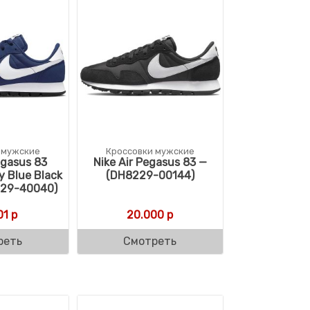
 мужские
Кроссовки мужские
egasus 83
Nike Air Pegasus 83 —
y Blue Black
(DH8229-00144)
229-40040)
01
р
20.000
р
реть
Смотреть