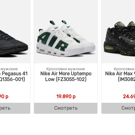
 мужские
Кроссовки мужские
Кроссовки
m Pegasus 41
Nike Air More Uptempo
Nike Air Max
Q1356-001)
Low (FZ3055-102)
(IM308
90
р
19.890
р
24.6
реть
Смотреть
Смот