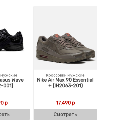
 мужские
Кроссовки мужские
gasus Wave
Nike Air Max 90 Essential
2-001)
+ (IH2063-201)
90
р
17.490
р
реть
Смотреть