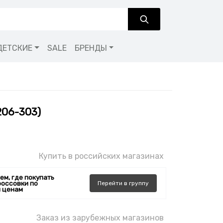
ДЕТСКИЕ
SALE
БРЕНДЫ
8206-303)
Купить в российских магазинах
ем, где покупать
россовки по
Перейти
в
группу
 ценам
Заказ из зарубежных магазинов