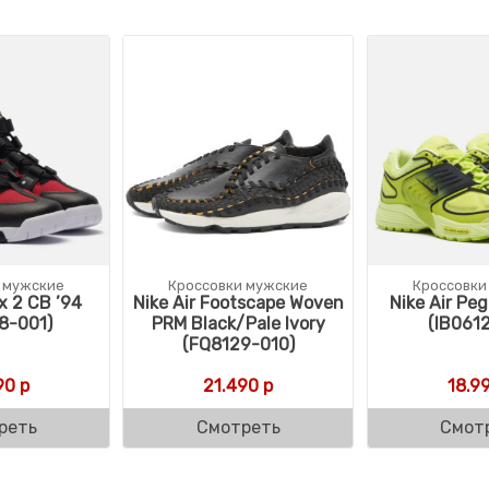
 мужские
Кроссовки мужские
Кроссовки
x 2 CB ’94
Nike Air Footscape Woven
Nike Air Pe
8-001)
PRM Black/Pale Ivory
(IB061
(FQ8129-010)
90
р
21.490
р
18.9
реть
Смотреть
Смот