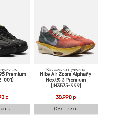
 мужские
Кроссовки мужские
 95 Premium
Nike Air Zoom Alphafly
2-001)
Next% 3 Premium
(IH3575-999)
90
р
38.990
р
реть
Смотреть