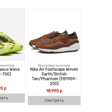
 мужские
Кроссовки мужские
gasus Wave
Nike Air Footscape Woven
2-700)
Earth/British
Tan/Phantom (FB1959-
200)
90
р
18.990
р
реть
Смотреть