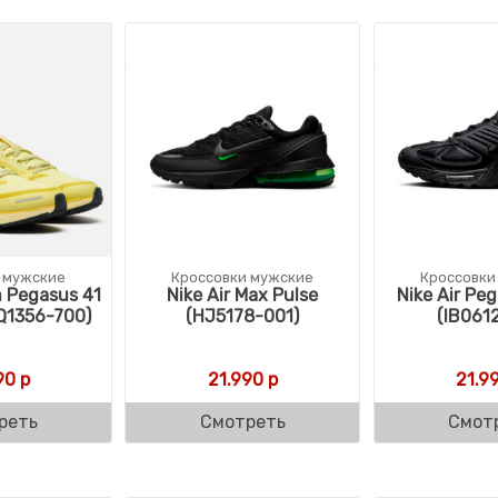
 мужские
Кроссовки мужские
Кроссовки
m Pegasus 41
Nike Air Max Pulse
Nike Air Pe
Q1356-700)
(HJ5178-001)
(IB061
90
р
21.990
р
21.9
реть
Смотреть
Смот