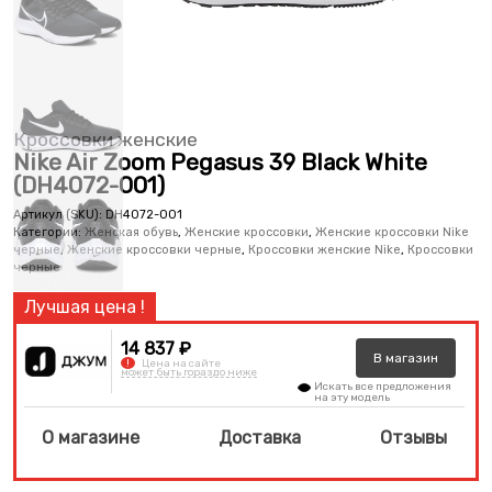
Кроссовки женские
Nike Air Zoom Pegasus 39 Black White
(DH4072-001)
Артикул (SKU):
DH4072-001
Категории:
Женская обувь
,
Женские кроссовки
,
Женские кроссовки Nike
черные
,
Женские кроссовки черные
,
Кроссовки женские Nike
,
Кроссовки
черные
14 837 ₽
В
магазин
!
Цена на сайте
может быть гораздо ниже
Искать все предложения
на эту модель
О магазине
Доставка
Отзывы