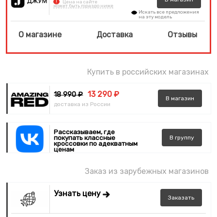
!
Цена на сайте
может быть гораздо ниже
Искать все предложения
на эту модель
О магазине
Доставка
Отзывы
Купить в российских магазинах
13 290 ₽
18 990 ₽
В
магазин
доставка из России
Рассказываем, где
покупать классные
В
группу
кроссовки по адекватным
ценам
Заказ из зарубежных магазинов
Узнать цену
Заказать