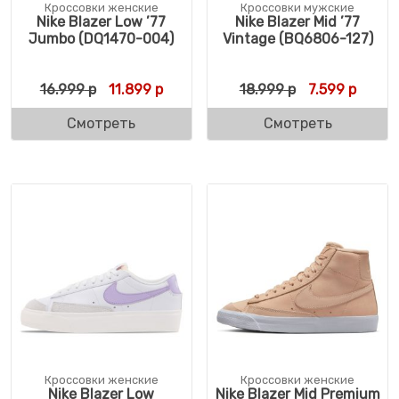
Кроссовки женские
Кроссовки мужские
Nike Blazer Low ’77
Nike Blazer Mid ’77
Jumbo (DQ1470-004)
Vintage (BQ6806-127)
Первоначальная цена составляла 16.999 
Текущая цена: 11.899 р.
Первоначальн
Текуща
16.999
р
11.899
р
18.999
р
7.599
р
Смотреть
Смотреть
Кроссовки женские
Кроссовки женские
Nike Blazer Low
Nike Blazer Mid Premium