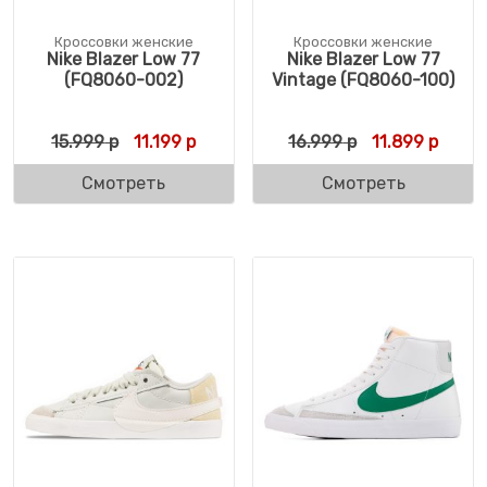
Кроссовки женские
Кроссовки женские
Nike Blazer Low 77
Nike Blazer Low 77
(FQ8060-002)
Vintage (FQ8060-100)
Первоначальная цена составляла 15.999 
Текущая цена: 11.199 р.
Первоначальн
Текущ
15.999
р
11.199
р
16.999
р
11.899
р
Смотреть
Смотреть