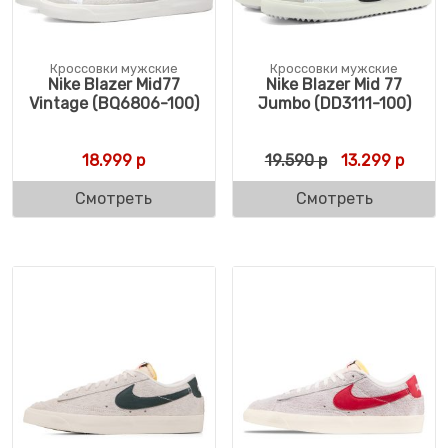
Кроссовки мужские
Кроссовки мужские
Nike Blazer Mid77
Nike Blazer Mid 77
Vintage (BQ6806-100)
Jumbo (DD3111-100)
Первоначальн
Текущ
18.999
р
19.590
р
13.299
р
Смотреть
Смотреть