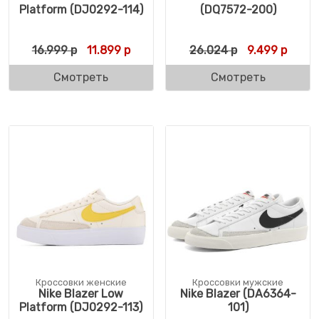
Platform (DJ0292-114)
(DQ7572-200)
Первоначальная цена составляла 16.999 
Текущая цена: 11.899 р.
Первоначаль
Текущ
16.999
р
11.899
р
26.024
р
9.499
р
Смотреть
Смотреть
Кроссовки женские
Кроссовки мужские
Nike Blazer Low
Nike Blazer (DA6364-
Platform (DJ0292-113)
101)