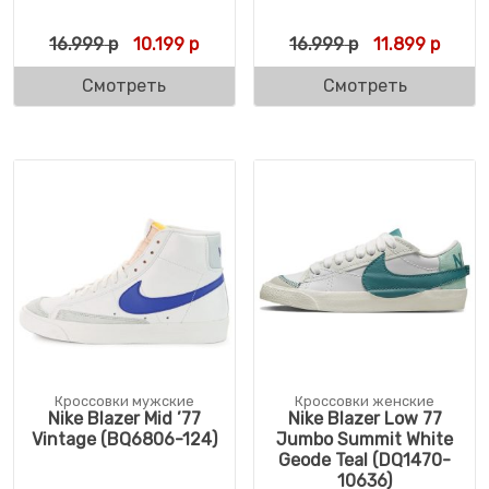
Первоначальная цена составляла 16.999 
Текущая цена: 10.199 р.
Первоначальн
Текущ
16.999
р
10.199
р
16.999
р
11.899
р
Смотреть
Смотреть
Кроссовки мужские
Кроссовки женские
Nike Blazer Mid ’77
Nike Blazer Low 77
Vintage (BQ6806-124)
Jumbo Summit White
Geode Teal (DQ1470-
10636)