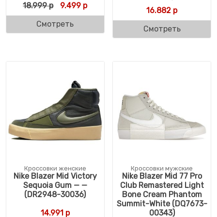
Первоначальная цена составляла 18.999 
Текущая цена: 9.499 р.
18.999
р
9.499
р
16.882
р
Смотреть
Смотреть
Кроссовки женские
Кроссовки мужские
Nike Blazer Mid Victory
Nike Blazer Mid 77 Pro
Sequoia Gum — —
Club Remastered Light
(DR2948-30036)
Bone Cream Phantom
Summit-White (DQ7673-
14.991
р
00343)