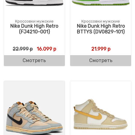
Кроссовки мужские
Кроссовки мужские
Nike Dunk High Retro
Nike Dunk High Retro
(FJ4210-001)
BTTYS (DV0829-101)
Первоначальная цена составляла 22.999 
Текущая цена: 16.099 р.
22.999
р
16.099
р
21.999
р
Смотреть
Смотреть