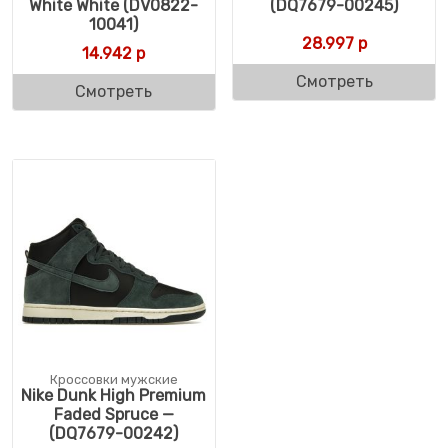
White White (DV0822-
(DQ7679-00245)
10041)
28.997
р
14.942
р
Смотреть
Смотреть
Кроссовки мужские
Nike Dunk High Premium
Faded Spruce —
(DQ7679-00242)