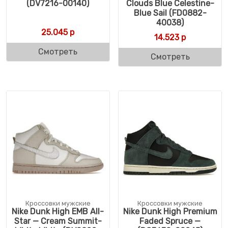
(DV7216-00140)
Clouds Blue Celestine-
Blue Sail (FD0882-
40038)
25.045
р
14.523
р
Смотреть
Смотреть
Кроссовки мужские
Кроссовки мужские
Nike Dunk High EMB All-
Nike Dunk High Premium
Star — Cream Summit-
Faded Spruce —