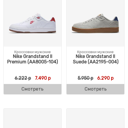
Кроссовки мужские
Кроссовки мужские
Nike Grandstand II
Nike Grandstand II
Premium (AA8005-104)
Suede (AA2195-004)
Первоначальная цена составляла 6.222 р
Текущая цена: 7.490 р.
Первоначальн
Текуща
6.222
р
7.490
р
5.950
р
6.290
р
Смотреть
Смотреть