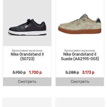
Кроссовки мужские
Кроссовки мужские
Nike Grandstand II
Nike Grandstand II
(50723)
Suede (AA2195-003)
Первоначальная цена составляла 5.950 р
Текущая цена: 1.700 р.
Первоначальн
Текущая
5.950
р
1.700
р
5.288
р
3.173
р
Смотреть
Смотреть