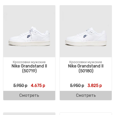
Кроссовки мужские
Кроссовки мужские
Nike Grandstand II
Nike Grandstand II
(50719)
(50180)
Первоначальная цена составляла 5.950 р.
Текущая цена: 4.675 р.
Первоначальн
Текуща
5.950
р
4.675
р
5.950
р
3.825
р
Смотреть
Смотреть