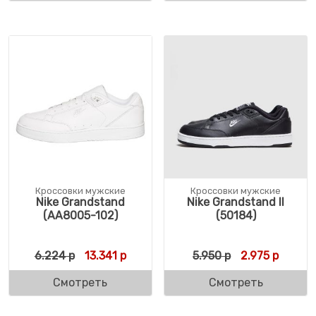
Кроссовки мужские
Кроссовки мужские
Nike Grandstand
Nike Grandstand II
(AA8005-102)
(50184)
Первоначальная цена составляла 6.224 р
Текущая цена: 13.341 р.
Первоначальн
Текуща
6.224
р
13.341
р
5.950
р
2.975
р
Смотреть
Смотреть