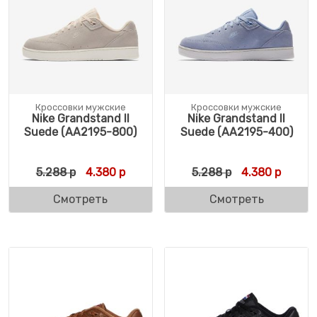
Кроссовки мужские
Кроссовки мужские
Nike Grandstand II
Nike Grandstand II
Suede (AA2195-800)
Suede (AA2195-400)
Первоначальная цена составляла 5.288 р
Текущая цена: 4.380 р.
Первоначальн
Текуща
5.288
р
4.380
р
5.288
р
4.380
р
Смотреть
Смотреть