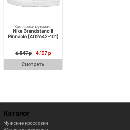
Кроссовки мужские
Nike Grandstand II
Pinnacle (AO2642-101)
Первоначальная цена составляла 6.847 р
Текущая цена: 4.107 р.
6.847
р
4.107
р
Смотреть
Каталог
Мужские кроссовки