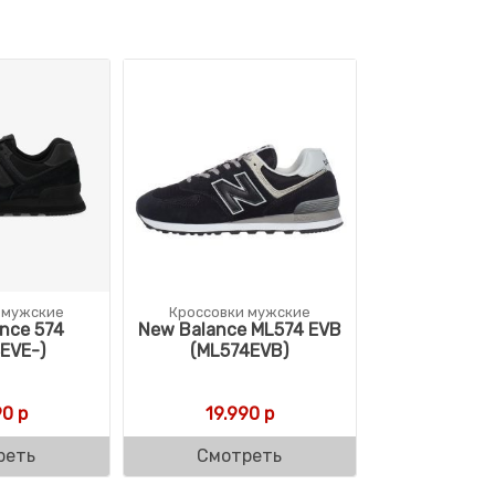
 мужские
Кроссовки мужские
nce 574
New Balance ML574 EVB
EVE-)
(ML574EVB)
90
р
19.990
р
реть
Смотреть