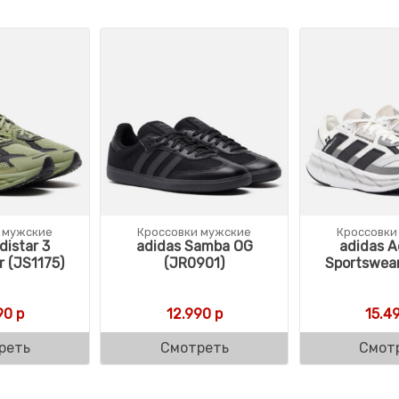
 мужские
Кроссовки мужские
Кроссовки
distar 3
adidas Samba OG
adidas A
 (JS1175)
(JR0901)
Sportswear
90
р
12.990
р
15.4
реть
Смотреть
Смот