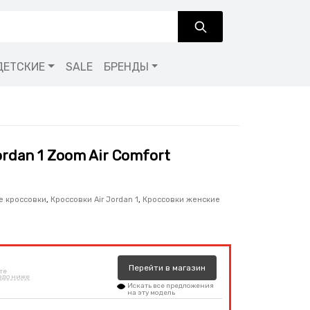
ДЕТСКИЕ
SALE
БРЕНДЫ
ordan 1 Zoom Air Comfort
е кроссовки
,
Кроссовки Air Jordan 1
,
Кроссовки женские
Перейти
в
магазин
те
здо ниже
Искать все предложения
на эту модель