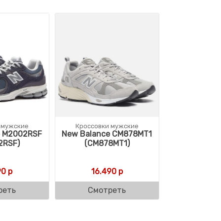
 мужские
Кроссовки мужские
e M2002RSF
New Balance CM878MT1
2RSF)
(CM878MT1)
90
р
16.490
р
реть
Смотреть