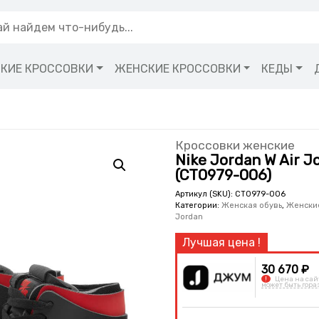
КИЕ КРОССОВКИ
ЖЕНСКИЕ КРОССОВКИ
КЕДЫ
Кроссовки женские
Nike Jordan W Air J
(CT0979-006)
Артикул (SKU):
CT0979-006
Категории:
Женская обувь
,
Женски
Jordan
30 670 ₽
!
Цена на сай
может быть гора