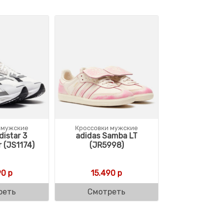
 мужские
Кроссовки мужские
distar 3
adidas Samba LT
 (JS1174)
(JR5998)
90
р
15.490
р
реть
Смотреть