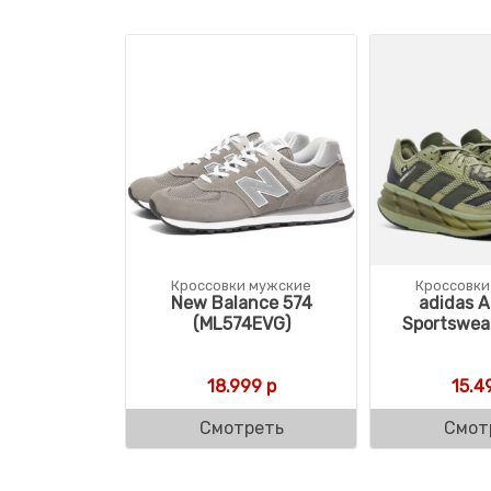
Кроссовки мужские
Кроссовки
New Balance 574
adidas A
(ML574EVG)
Sportswear
18.999
р
15.4
Смотреть
Смот