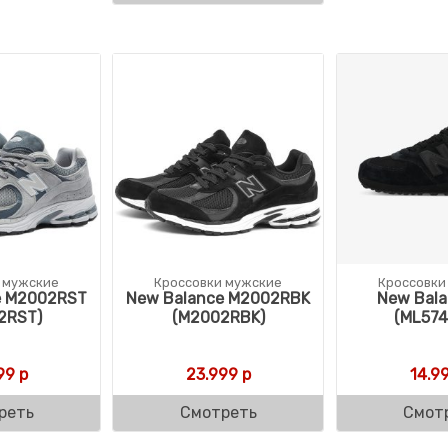
 мужские
Кроссовки мужские
Кроссовки
e M2002RST
New Balance M2002RBK
New Bala
2RST)
(M2002RBK)
(ML574
99
р
23.999
р
14.9
реть
Смотреть
Смот