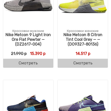
Кроссовки мужские
Кроссовки женские
Nike Metcon 9 Light Iron
Nike Metcon 8 Citron
Ore Flat Pewter —
Tint Cool Grey — —
(DZ2617-004)
(DO9327-80136)
Первоначальная цена составляла 21.990 
Текущая цена: 15.390 р.
21.990
р
15.390
р
14.517
р
Смотреть
Смотреть