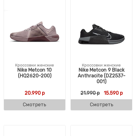
Кроссовки женские
Кроссовки женские
Nike Metcon 10
Nike Metcon 9 Black
(HQ2620-200)
Anthracite (DZ2537-
001)
Первоначальн
Текущ
20.990
р
21.990
р
15.590
р
Смотреть
Смотреть