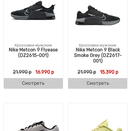
Кроссовки мужские
Кроссовки мужские
Nike Metcon 9 Flyease
Nike Metcon 9 Black
(DZ2615-001)
Smoke Grey (DZ2617-
001)
Первоначальная цена составляла 21.990 
Текущая цена: 16.990 р.
Первоначальн
Текущ
21.990
р
16.990
р
21.990
р
15.390
р
Смотреть
Смотреть