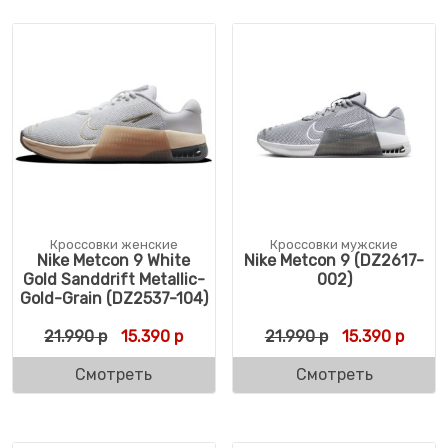
Кроссовки женские
Кроссовки мужские
Nike Metcon 9 White
Nike Metcon 9 (DZ2617-
Gold Sanddrift Metallic-
002)
Gold-Grain (DZ2537-104)
Первоначальная цена составляла 21.990 
Текущая цена: 15.390 р.
Первоначальн
Текущ
21.990
р
15.390
р
21.990
р
15.390
р
Смотреть
Смотреть