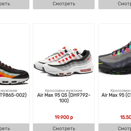
реть
Смотреть
Смот
 мужские
Кроссовки мужские
Кроссовки
AT9865-002)
Air Max 95 QS (DH9792-
Air Max 95 (
100)
19.900
р
15.5
реть
Смотреть
Смот