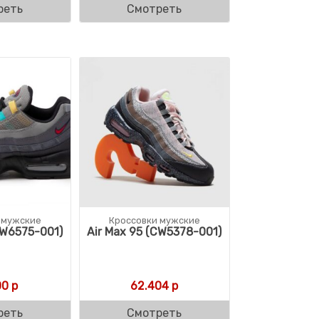
реть
Смотреть
 мужские
Кроссовки мужские
CW6575-001)
Air Max 95 (CW5378-001)
00
р
62.404
р
реть
Смотреть