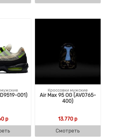
 мужские
Кроссовки мужские
DD9519-001)
Air Max 95 OG (AV0765-
400)
60
р
13.770
р
реть
Смотреть