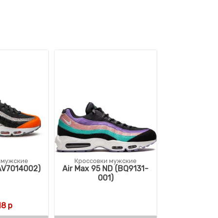
 мужские
Кроссовки мужские
(AV7014002)
Air Max 95 ND (BQ9131-
001)
18
р