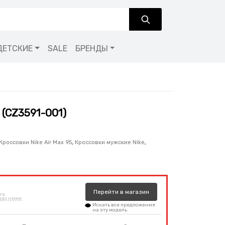
ДЕТСКИЕ
SALE
БРЕНДЫ
 (CZ3591-001)
Кроссовки Nike Air Max 95
,
Кроссовки мужские Nike
,
и
Перейти
в
магазин
те
здо ниже
Искать все предложения
на эту модель