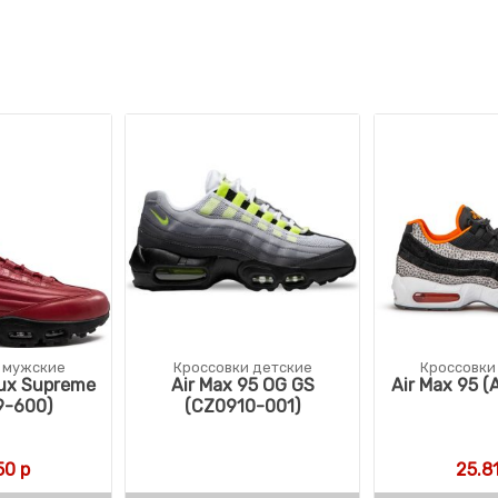
 мужские
Кроссовки детские
Кроссовки
Lux Supreme
Air Max 95 OG GS
Air Max 95 
9-600)
(CZ0910-001)
ляла 20.176 р.
 р.
50
р
25.8