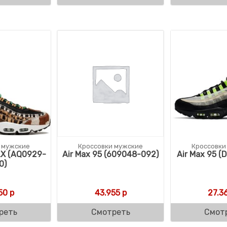
 мужские
Кроссовки мужские
Кроссовки
LX (AQ0929-
Air Max 95 (609048-092)
Air Max 95 (
0)
50
р
43.955
р
27.3
реть
Смотреть
Смот