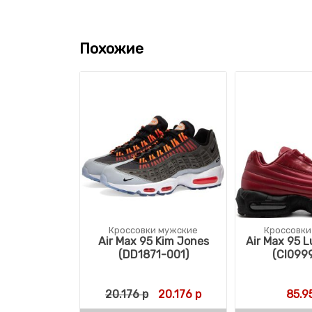
Похожие
Кроссовки мужские
Кроссовки
Air Max 95 Kim Jones
Air Max 95 
(DD1871-001)
(CI099
Первоначальная цена состав
Текущая цена: 20.176
20.176
р
20.176
р
85.9