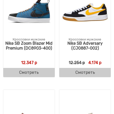
Кроссовки мужские
Кроссовки мужские
Nike SB Zoom Blazer Mid
Nike SB Adversary
Premium (DC8903-400)
(CJ0887-002)
Первоначальн
Текуща
12.347
р
12.254
р
4.174
р
Смотреть
Смотреть