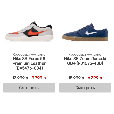
Кроссовки мужские
Кроссовки мужские
Nike SB Force 58
Nike SB Zoom Janoski
Premium Leather
OG+ (FJ1675-400)
(DV5476-004)
Первоначальная цена составляла 13.999 
Текущая цена: 9.799 р.
Первоначальн
Текуща
13.999
р
9.799
р
15.999
р
6.399
р
Смотреть
Смотреть