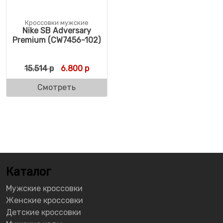
Кроссовки мужские
Nike SB Adversary
Premium (CW7456-102)
Первоначальная цена составляла 15.514 р
Текущая цена: 6.800 р.
15.514
р
6.800
р
Смотреть
Каталог
Мужские кроссовки
Женские кроссовки
Детские кроссовки