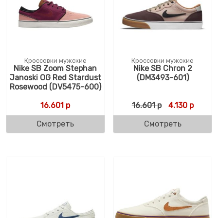
Кроссовки мужские
Кроссовки мужские
Nike SB Zoom Stephan
Nike SB Chron 2
Janoski OG Red Stardust
(DM3493-601)
Rosewood (DV5475-600)
Первоначальн
Текуща
16.601
р
16.601
р
4.130
р
Смотреть
Смотреть