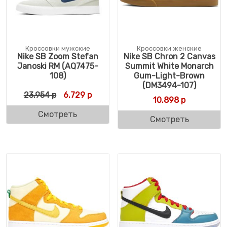
Кроссовки мужские
Кроссовки женские
Nike SB Zoom Stefan
Nike SB Chron 2 Canvas
Janoski RM (AQ7475-
Summit White Monarch
108)
Gum-Light-Brown
(DM3494-107)
Первоначальная цена составляла 23.954 
Текущая цена: 6.729 р.
23.954
р
6.729
р
10.898
р
Смотреть
Смотреть