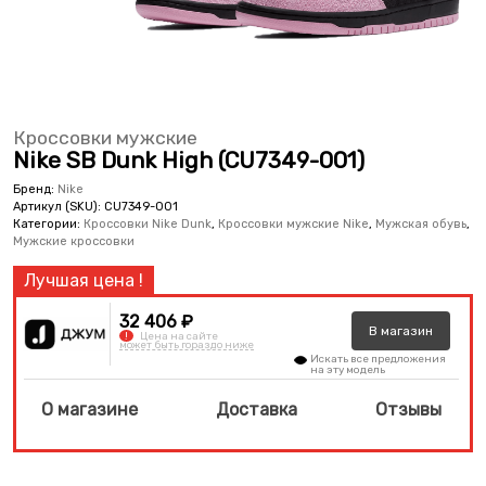
Кроссовки мужские
Nike SB Dunk High (CU7349-001)
Бренд:
Nike
Артикул (SKU):
CU7349-001
Категории:
Кроссовки Nike Dunk
,
Кроссовки мужские Nike
,
Мужская обувь
,
Мужские кроссовки
32 406 ₽
В
магазин
!
Цена на сайте
может быть гораздо ниже
Искать все предложения
на эту модель
О магазине
Доставка
Отзывы