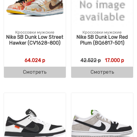
Кроссовки мужские
Кроссовки мужские
Nike SB Dunk Low Street
Nike SB Dunk Low Red
Hawker (CV1628-800)
Plum (BQ6817-501)
Первоначальн
Текущ
64.024
р
42.522
р
17.000
р
Смотреть
Смотреть