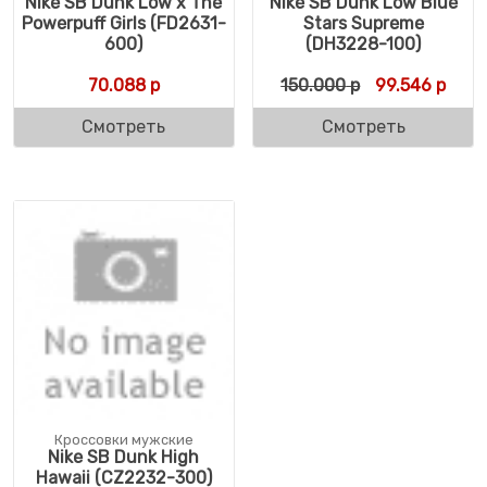
Nike SB Dunk Low x The
Nike SB Dunk Low Blue
Powerpuff Girls (FD2631-
Stars Supreme
600)
(DH3228-100)
Первоначальн
Теку
70.088
р
150.000
р
99.546
р
Смотреть
Смотреть
Кроссовки мужские
Nike SB Dunk High
Hawaii (CZ2232-300)