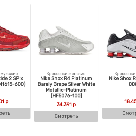
 мужские
Кроссовки женские
Кроссовки
ide 2 SP x
Nike Shox R4 Platinum
Nike Shox R
N1615-600)
Barely Grape Silver White
00
Metallic-Platinum
(HF5076-100)
01
р
18.4
34.391
р
реть
Смот
Смотреть