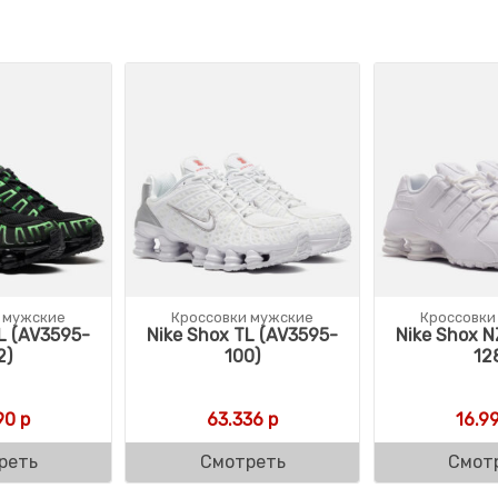
 мужские
Кроссовки мужские
Кроссовки
L (AV3595-
Nike Shox TL (AV3595-
Nike Shox N
2)
100)
12
90
р
63.336
р
16.9
реть
Смотреть
Смот