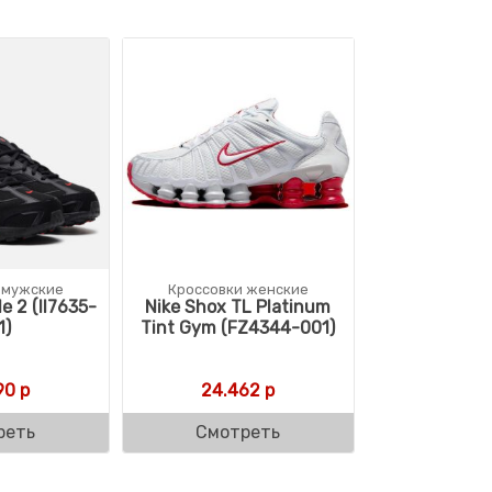
 мужские
Кроссовки женские
e 2 (II7635-
Nike Shox TL Platinum
1)
Tint Gym (FZ4344-001)
90
р
24.462
р
реть
Смотреть