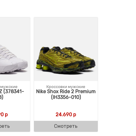
 мужские
Кроссовки мужские
Z (378341-
Nike Shox Ride 2 Premium
8)
(IH3356-010)
90
р
24.690
р
реть
Смотреть