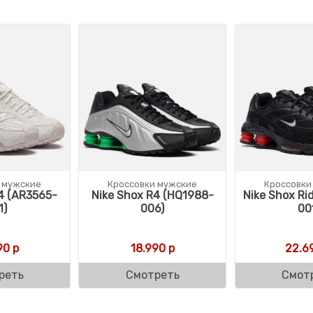
 мужские
Кроссовки мужские
Кроссовки
4 (AR3565-
Nike Shox R4 (HQ1988-
Nike Shox Rid
1)
006)
00
90
р
18.990
р
22.6
реть
Смотреть
Смот