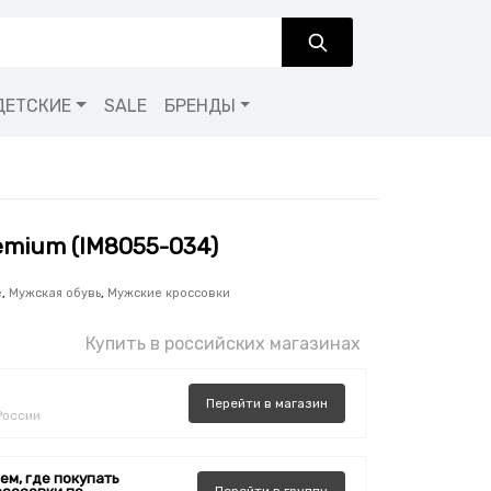
ДЕТСКИЕ
SALE
БРЕНДЫ
remium (IM8055-034)
e
,
Мужская обувь
,
Мужские кроссовки
Купить в российских магазинах
Перейти
в
магазин
России
ем, где покупать