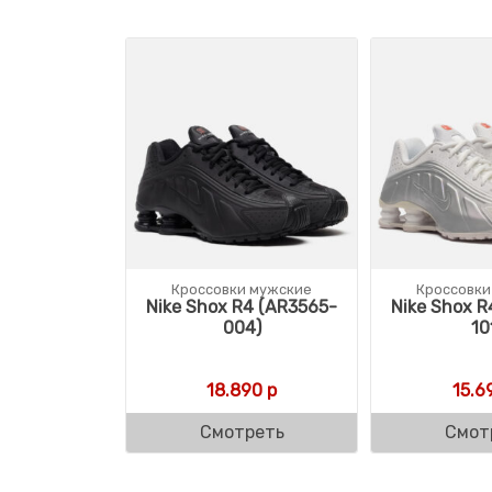
Кроссовки мужские
Кроссовки
Nike Shox R4 (AR3565-
Nike Shox R
004)
10
18.890
р
15.6
Смотреть
Смот