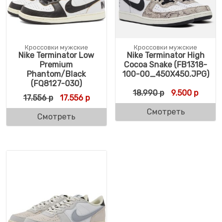
Кроссовки мужские
Кроссовки мужские
Nike Terminator Low
Nike Terminator High
Premium
Cocoa Snake (FB1318-
Phantom/Black
100-00_450X450.JPG)
(FQ8127-030)
Первоначальн
Текуща
18.990
р
9.500
р
Первоначальная цена составляла 17.556 р
Текущая цена: 17.556 р.
17.556
р
17.556
р
Смотреть
Смотреть