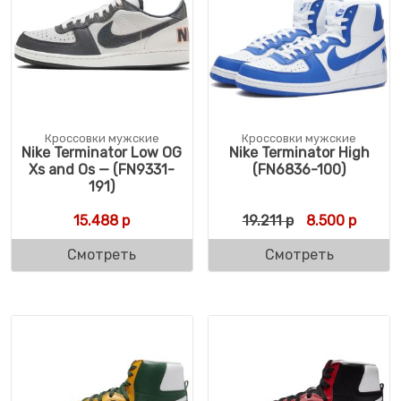
Кроссовки мужские
Кроссовки мужские
Nike Terminator Low OG
Nike Terminator High
Xs and Os — (FN9331-
(FN6836-100)
191)
Первоначальн
Текуща
15.488
р
19.211
р
8.500
р
Смотреть
Смотреть