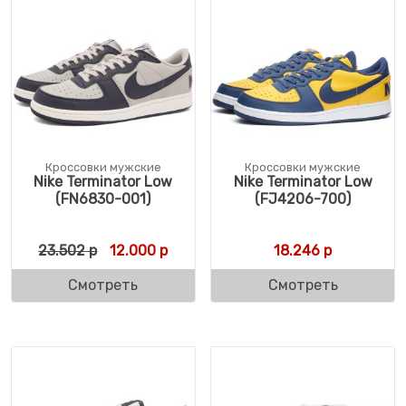
Кроссовки мужские
Кроссовки мужские
Nike Terminator Low
Nike Terminator Low
(FN6830-001)
(FJ4206-700)
Первоначальная цена составляла 23.502 
Текущая цена: 12.000 р.
23.502
р
12.000
р
18.246
р
Смотреть
Смотреть