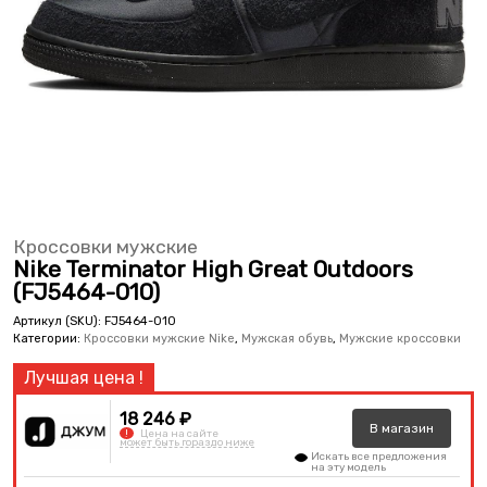
Кроссовки мужские
Nike Terminator High Great Outdoors
(FJ5464-010)
Артикул (SKU):
FJ5464-010
Категории:
Кроссовки мужские Nike
,
Мужская обувь
,
Мужские кроссовки
18 246 ₽
В
магазин
!
Цена на сайте
может быть гораздо ниже
Искать все предложения
на эту модель