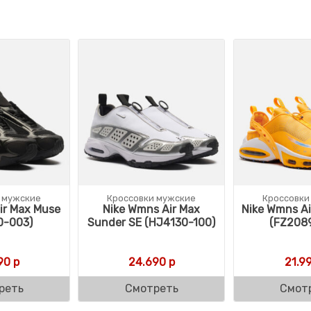
 мужские
Кроссовки мужские
Кроссовки
ir Max Muse
Nike Wmns Air Max
Nike Wmns Ai
0-003)
Sunder SE (HJ4130-100)
(FZ208
90
р
24.690
р
21.9
реть
Смотреть
Смот