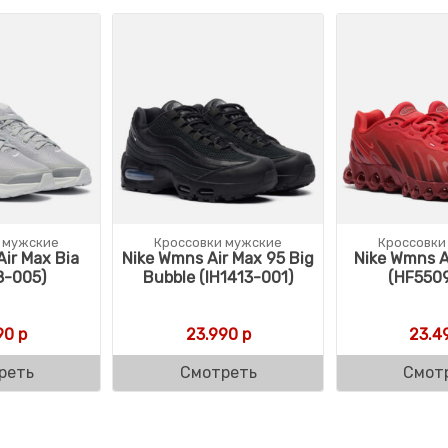
 мужские
Кроссовки мужские
Кроссовки
ir Max Bia
Nike Wmns Air Max 95 Big
Nike Wmns A
8-005)
Bubble (IH1413-001)
(HF550
90
р
23.990
р
23.4
реть
Смотреть
Смот