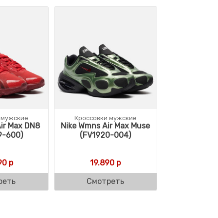
 мужские
Кроссовки мужские
ir Max DN8
Nike Wmns Air Max Muse
9-600)
(FV1920-004)
90
р
19.890
р
реть
Смотреть