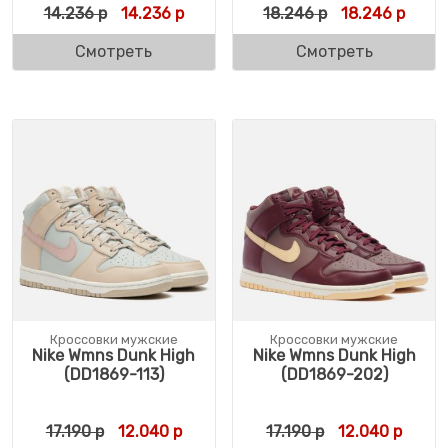
Первоначальная цена составляла 14.236 
Текущая цена: 14.236 р.
Первоначальн
Текущ
14.236
р
14.236
р
18.246
р
18.246
р
Смотреть
Смотреть
Кроссовки мужские
Кроссовки мужские
Nike Wmns Dunk High
Nike Wmns Dunk High
(DD1869-113)
(DD1869-202)
Первоначальная цена составляла 17.190 р
Текущая цена: 12.040 р.
Первоначальна
Текущ
17.190
р
12.040
р
17.190
р
12.040
р