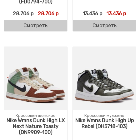
(FD0794-700)
Первоначальная цена составляла 28.706 
Текущая цена: 28.706 р.
Первоначальн
Текущ
28.706
р
28.706
р
13.436
р
13.436
р
Смотреть
Смотреть
Кроссовки женские
Кроссовки мужские
Nike Wmns Dunk High LX
Nike Wmns Dunk High Up
Next Nature Toasty
Rebel (DH3718-103)
(DN9909-100)