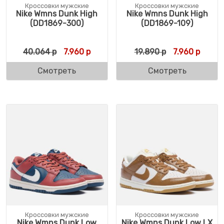
Кроссовки мужские
Кроссовки мужские
Nike Wmns Dunk High
Nike Wmns Dunk High
(DD1869-300)
(DD1869-109)
Первоначальная цена составляла 40.064
Текущая цена: 7.960 р.
Первоначальн
Текуща
40.064
р
7.960
р
19.890
р
7.960
р
Смотреть
Смотреть
Кроссовки мужские
Кроссовки мужские
Nike Wmns Dunk Low
Nike Wmns Dunk Low LX