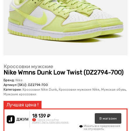
Кроссовки мужские
Nike Wmns Dunk Low Twist (DZ2794-700)
Бренд:
Nike
Артикул (SKU):
DZ2794-700
Категории:
Кроссовки Nike Dunk
,
Кроссовки мужские Nike
,
Мужская обувь
,
Мужские кроссовки
18 139 ₽
В
магазин
!
Цена на сайте
может быть гораздо ниже
Искать все предложения
на эту модель