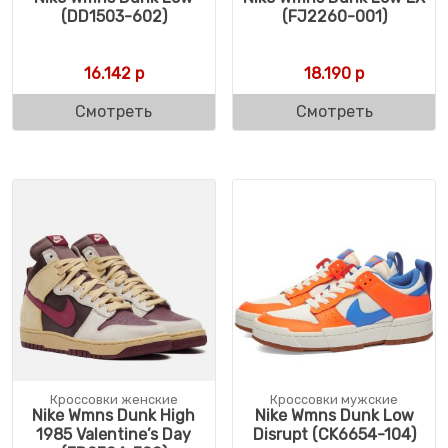
(DD1503-602)
(FJ2260-001)
16.142
р
18.190
р
Смотреть
Смотреть
Кроссовки женские
Кроссовки мужские
Nike Wmns Dunk High
Nike Wmns Dunk Low
1985 Valentine’s Day
Disrupt (CK6654-104)