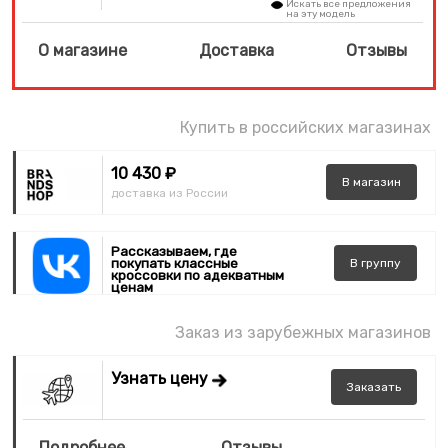
Искать все предложения
на эту модель
О магазине
Доставка
Отзывы
Купить в российских магазинах
10 430 ₽
В
магазин
доставка из России
Рассказываем, где
покупать классные
В
группу
кроссовки по адекватным
ценам
Заказ из зарубежных магазинов
Узнать цену
Заказать
Подробнее
Отзывы