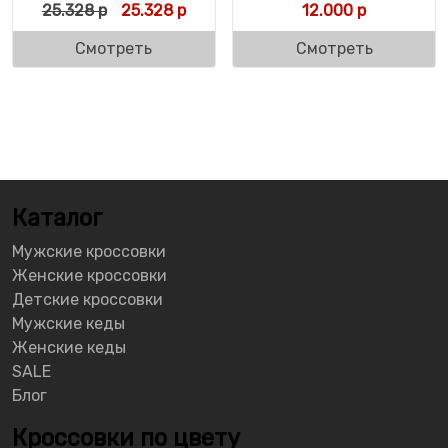
Первоначальная цена составляла 25.328 
Текущая цена: 25.328 р.
25.328
р
25.328
р
12.000
р
Смотреть
Смотреть
Каталог
Мужские кроссовки
Женские кроссовки
Детские кроссовки
Мужские кеды
Женские кеды
SALE
Блог
Кроссовки по цвету