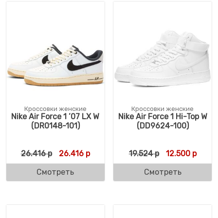
Кроссовки женские
Кроссовки женские
Nike Air Force 1 ’07 LX W
Nike Air Force 1 Hi-Top W
(DR0148-101)
(DD9624-100)
Первоначальная цена составляла 26.416 
Текущая цена: 26.416 р.
Первоначальн
Текущ
26.416
р
26.416
р
19.524
р
12.500
р
Смотреть
Смотреть