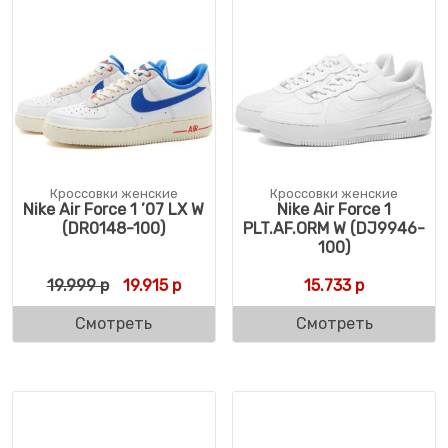
Кроссовки женские
Кроссовки женские
Nike Air Force 1 ’07 LX W
Nike Air Force 1
(DR0148-100)
PLT.AF.ORM W (DJ9946-
100)
Первоначальная цена составляла 19.999 
Текущая цена: 19.915 р.
19.999
р
19.915
р
15.733
р
Смотреть
Смотреть