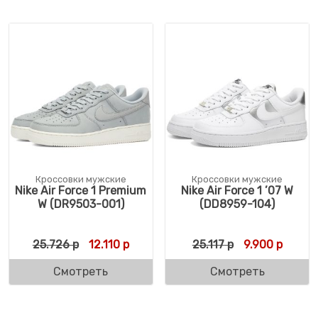
Кроссовки мужские
Кроссовки мужские
Nike Air Force 1 Premium
Nike Air Force 1 ’07 W
W (DR9503-001)
(DD8959-104)
Первоначальная цена составляла 25.726 
Текущая цена: 12.110 р.
Первоначальн
Текуща
25.726
р
12.110
р
25.117
р
9.900
р
Смотреть
Смотреть