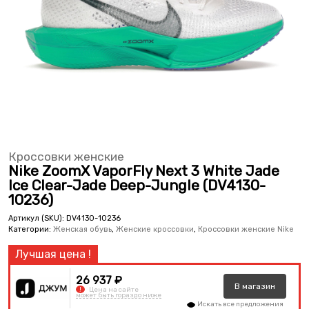
Кроссовки женские
Nike ZoomX VaporFly Next 3 White Jade
Ice Clear-Jade Deep-Jungle (DV4130-
10236)
Артикул (SKU):
DV4130-10236
Категории:
Женская обувь
,
Женские кроссовки
,
Кроссовки женские Nike
26 937 ₽
В
магазин
!
Цена на сайте
может быть гораздо ниже
Искать все предложения