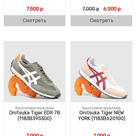
Первоначальн
Текуща
7.500
р
7.000
р
6.000
р
Смотреть
Смотреть
Кроссовки мужские
Кроссовки мужские
Onitsuka Tiger EDR 78
Onitsuka Tiger NEW
(1183B395300)
YORK (1183B620100)
7.000
р
7.000
р