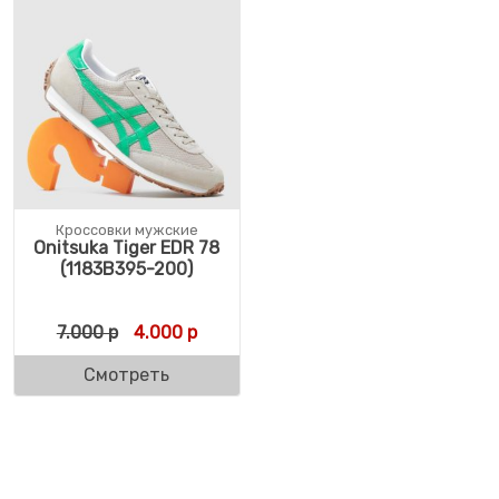
Кроссовки мужские
Onitsuka Tiger EDR 78
(1183B395-200)
Первоначальная цена составляла 7.000 р.
Текущая цена: 4.000 р.
7.000
р
4.000
р
Смотреть