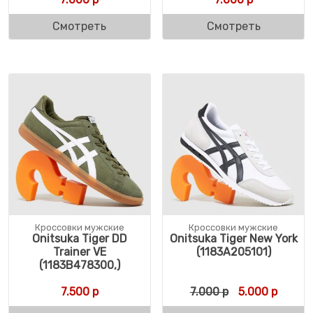
Смотреть
Смотреть
Кроссовки мужские
Кроссовки мужские
Onitsuka Tiger DD
Onitsuka Tiger New York
Trainer VE
(1183A205101)
(1183B478300,)
Первоначальн
Текуща
7.500
р
7.000
р
5.000
р