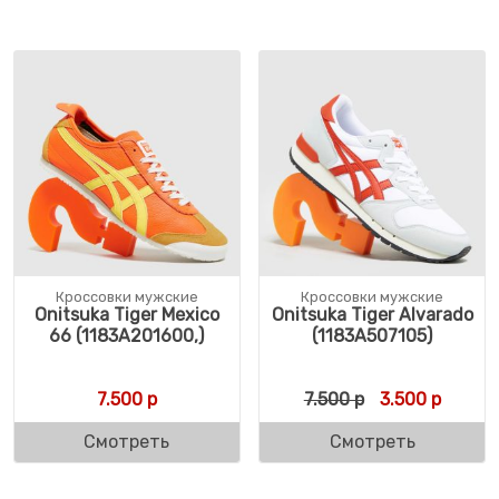
Кроссовки мужские
Кроссовки мужские
Onitsuka Tiger Mexico
Onitsuka Tiger Alvarado
66 (1183A201600,)
(1183A507105)
Первоначальн
Текуща
7.500
р
7.500
р
3.500
р
Смотреть
Смотреть