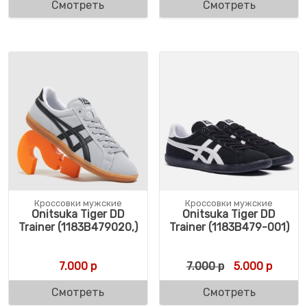
Смотреть
Смотреть
Кроссовки мужские
Кроссовки мужские
Onitsuka Tiger DD
Onitsuka Tiger DD
Trainer (1183B479020,)
Trainer (1183B479-001)
Первоначальн
Текуща
7.000
р
7.000
р
5.000
р
Смотреть
Смотреть