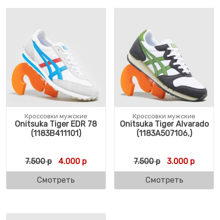
Кроссовки мужские
Кроссовки мужские
Onitsuka Tiger EDR 78
Onitsuka Tiger Alvarado
(1183B411101)
(1183A507106,)
Первоначальная цена составляла 7.500 р.
Текущая цена: 4.000 р.
Первоначальн
Текуща
7.500
р
4.000
р
7.500
р
3.000
р
Смотреть
Смотреть