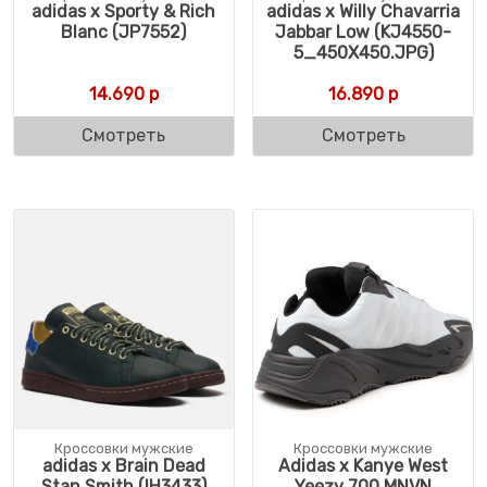
adidas x Sporty & Rich
adidas x Willy Chavarria
Blanc (JP7552)
Jabbar Low (KJ4550-
5_450X450.JPG)
14.690
р
16.890
р
Смотреть
Смотреть
Кроссовки мужские
Кроссовки мужские
adidas x Brain Dead
Adidas x Kanye West
Stan Smith (IH3433)
Yeezy 700 MNVN