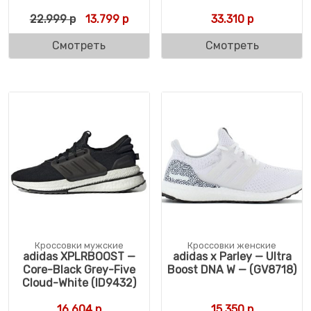
Первоначальная цена составляла 22.999 
Текущая цена: 13.799 р.
22.999
р
13.799
р
33.310
р
Смотреть
Смотреть
Кроссовки мужские
Кроссовки женские
adidas XPLRBOOST —
adidas x Parley — Ultra
Core-Black Grey-Five
Boost DNA W — (GV8718)
Cloud-White (ID9432)
16.604
р
15.350
р