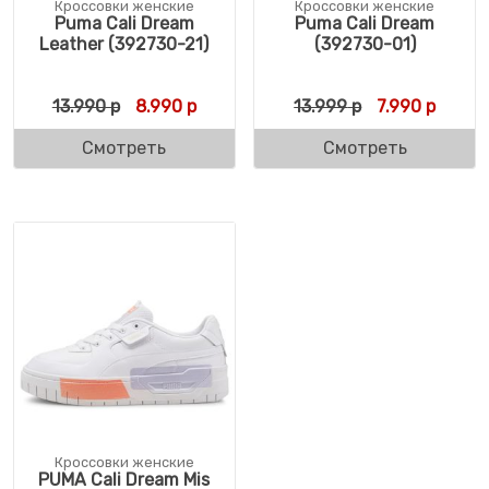
Кроссовки женские
Кроссовки женские
Puma Cali Dream
Puma Cali Dream
Leather (392730-21)
(392730-01)
Первоначальная цена составляла 13.990 
Текущая цена: 8.990 р.
Первоначальн
Текуща
13.990
р
8.990
р
13.999
р
7.990
р
Смотреть
Смотреть
Кроссовки женские
PUMA Cali Dream Mis