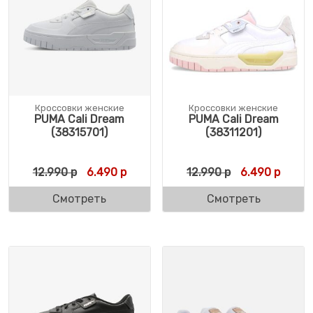
Кроссовки женские
Кроссовки женские
PUMA Cali Dream
PUMA Cali Dream
(38315701)
(38311201)
Первоначальная цена составляла 12.990 
Текущая цена: 6.490 р.
Первоначальн
Текущ
12.990
р
6.490
р
12.990
р
6.490
р
Смотреть
Смотреть