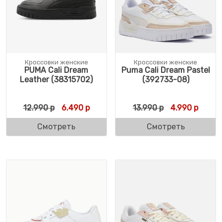
Кроссовки женские
Кроссовки женские
PUMA Cali Dream
Puma Cali Dream Pastel
Leather (38315702)
(392733-08)
Первоначальная цена составляла 12.990 
Текущая цена: 6.490 р.
Первоначальн
Текуща
12.990
р
6.490
р
13.990
р
4.990
р
Смотреть
Смотреть