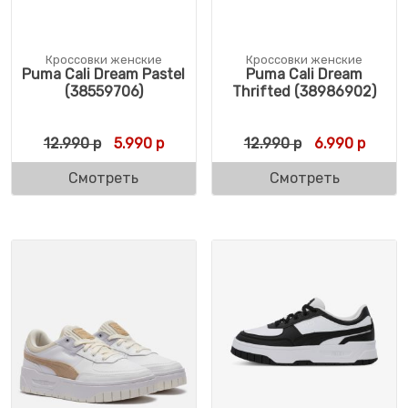
Кроссовки женские
Кроссовки женские
Puma Cali Dream Pastel
Puma Cali Dream
(38559706)
Thrifted (38986902)
Первоначальная цена составляла 12.990 
Текущая цена: 5.990 р.
Первоначальн
Текущ
12.990
р
5.990
р
12.990
р
6.990
р
Смотреть
Смотреть