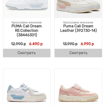
Кроссовки женские
Кроссовки женские
PUMA Cali Dream
Puma Cali Dream
RE:Collection
Leather (392730-14)
(38446301)
Первоначальная цена составляла 12.990 
Текущая цена: 6.490 р.
Первоначальн
Текуща
12.990
р
6.490
р
13.990
р
6.990
р
Смотреть
Смотреть