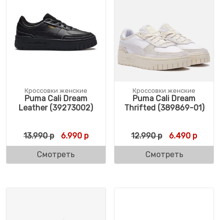
Кроссовки женские
Кроссовки женские
Puma Cali Dream
Puma Cali Dream
Leather (39273002)
Thrifted (389869-01)
Первоначальная цена составляла 13.990 
Текущая цена: 6.990 р.
Первоначальн
Текущ
13.990
р
6.990
р
12.990
р
6.490
р
Смотреть
Смотреть