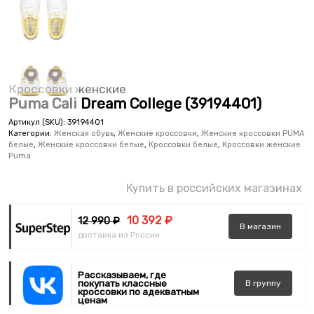
Кроссовки женские
Puma Cali Dream College (39194401)
Артикул (SKU):
39194401
Категории:
Женская обувь
,
Женские кроссовки
,
Женские кроссовки PUMA
белые
,
Женские кроссовки белые
,
Кроссовки белые
,
Кроссовки женские
Puma
Купить в российских магазинах
10 392 ₽
12 990 ₽
В
магазин
доставка из России
Рассказываем, где
покупать классные
В
группу
кроссовки по адекватным
ценам