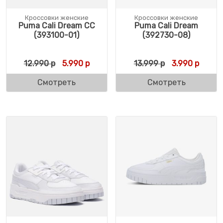
Кроссовки женские
Кроссовки женские
Puma Cali Dream CC
Puma Cali Dream
(393100-01)
(392730-08)
Первоначальная цена составляла 12.990 
Текущая цена: 5.990 р.
Первоначальн
Текуща
12.990
р
5.990
р
13.999
р
3.990
р
Смотреть
Смотреть