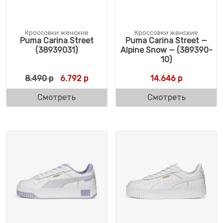
Кроссовки женские
Кроссовки женские
Puma Carina Street
Puma Carina Street —
(38939031)
Alpine Snow — (389390-
10)
Первоначальная цена составляла 8.490 р
Текущая цена: 6.792 р.
8.490
р
6.792
р
14.646
р
Смотреть
Смотреть