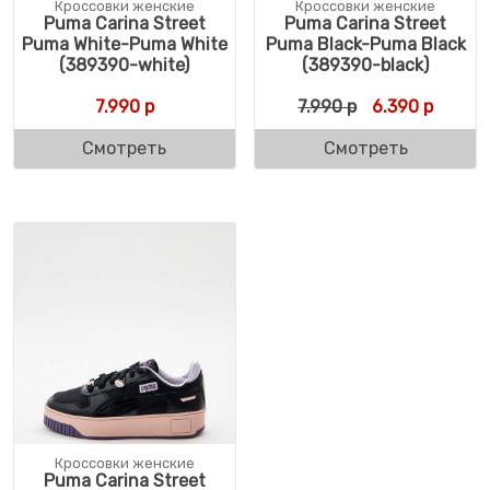
Кроссовки женские
Кроссовки женские
Puma Carina Street
Puma Carina Street
Puma White-Puma White
Puma Black-Puma Black
(389390-white)
(389390-black)
Первоначальн
Текуща
7.990
р
7.990
р
6.390
р
Смотреть
Смотреть
Кроссовки женские
Puma Carina Street