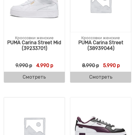
Кроссовки женские
Кроссовки женские
PUMA Carina Street Mid
PUMA Carina Street
(39233701)
(38939044)
Первоначальная цена составляла 9.990 р
Текущая цена: 4.990 р.
Первоначальн
Текуща
9.990
р
4.990
р
8.990
р
5.990
р
Смотреть
Смотреть