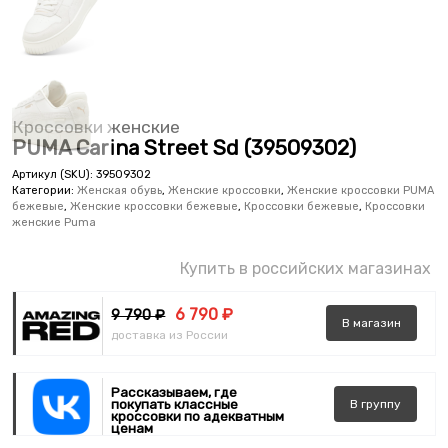
Кроссовки женские
PUMA Carina Street Sd (39509302)
Артикул (SKU):
39509302
Категории:
Женская обувь
,
Женские кроссовки
,
Женские кроссовки PUMA
бежевые
,
Женские кроссовки бежевые
,
Кроссовки бежевые
,
Кроссовки
женские Puma
Купить в российских магазинах
6 790 ₽
9 790 ₽
В
магазин
доставка из России
Рассказываем, где
покупать классные
В
группу
кроссовки по адекватным
ценам