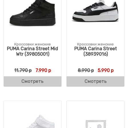
Кроссовки женские
Кроссовки женские
PUMA Carina Street Mid
PUMA Carina Street
Wtr (39805001)
(38939016)
Первоначальная цена составляла 11.790 
Текущая цена: 7.990 р.
Первоначальн
Текуща
11.790
р
7.990
р
8.990
р
5.990
р
Смотреть
Смотреть