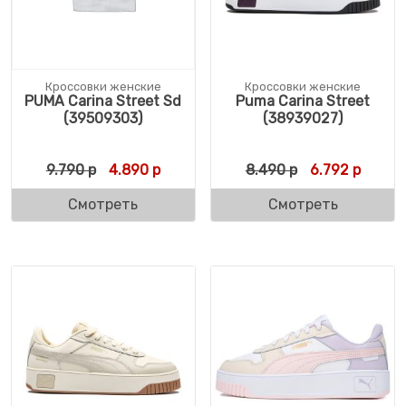
Кроссовки женские
Кроссовки женские
PUMA Carina Street Sd
Puma Carina Street
(39509303)
(38939027)
Первоначальная цена составляла 9.790 р.
Текущая цена: 4.890 р.
Первоначальн
Текуща
9.790
р
4.890
р
8.490
р
6.792
р
Смотреть
Смотреть