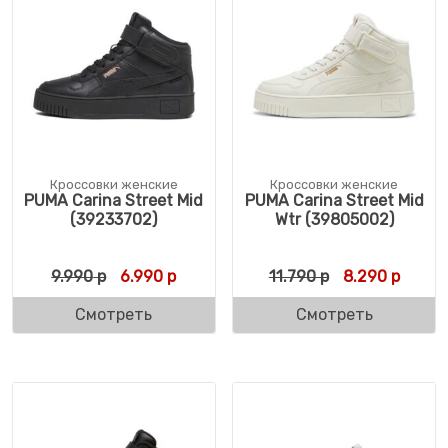
Кроссовки женские
Кроссовки женские
PUMA Carina Street Mid
PUMA Carina Street Mid
(39233702)
Wtr (39805002)
Первоначальная цена составляла 9.990 р
Текущая цена: 6.990 р.
Первоначальн
Текуща
9.990
р
6.990
р
11.790
р
8.290
р
Смотреть
Смотреть