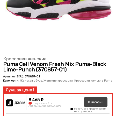
Кроссовки женские
Puma Cell Venom Fresh Mix Puma-Black
Lime-Punch (370857-01)
Артикул (SKU):
370857-01
Категории:
Женская обувь
,
Женские кроссовки
,
Кроссовки женские Puma
8 465 ₽
В
магазин
!
Цена на сайте
может быть гораздо ниже
Искать все предложения
на эту модель