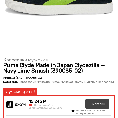
Кроссовки мужские
Puma Clyde Made in Japan Clydezilla —
Navy Lime Smash (390085-02)
Артикул (SKU):
390085-02
Категории:
Кроссовки мужские Puma
,
Мужская обувь
,
Мужские кроссовки
15 245 ₽
В
магазин
!
Цена на сайте
может быть гораздо ниже
Искать все предложения
на эту модель