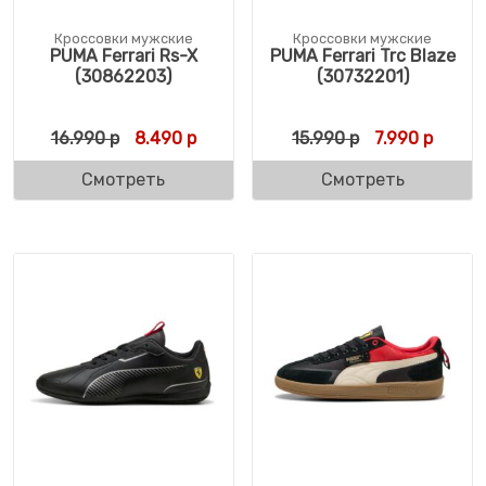
Кроссовки мужские
Кроссовки мужские
PUMA Ferrari Rs-X
PUMA Ferrari Trc Blaze
(30862203)
(30732201)
Первоначальная цена составляла 16.990 
Текущая цена: 8.490 р.
Первоначальн
Текуща
16.990
р
8.490
р
15.990
р
7.990
р
Смотреть
Смотреть