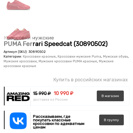
Кроссовки мужские
PUMA Ferrari Speedcat (30890502)
Артикул (SKU):
30890502
Категории:
Кроссовки красные
,
Кроссовки мужские Puma
,
Мужская обувь
,
Мужские кроссовки
,
Мужские кроссовки PUMA красные
,
Мужские
кроссовки красные
Купить в российских магазинах
10 990 ₽
15 990 ₽
В
магазин
доставка из России
Рассказываем, где
покупать классные
В
группу
кроссовки по адекватным
ценам