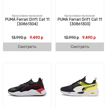
Кроссовки мужские
Кроссовки мужские
PUMA Ferrari Drift Cat 11
PUMA Ferrari Drift Cat 11
(30861304)
(30861303)
Первоначальная цена составляла 13.990 
Текущая цена: 9.490 р.
Первоначальн
Текуща
13.990
р
9.490
р
13.990
р
9.490
р
Смотреть
Смотреть