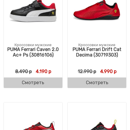
Кроссовки мужские
Кроссовки мужские
PUMA Ferrari Caven 2.0
PUMA Ferrari Drift Cat
Ac+ Ps (30816106)
Decima (30719303)
Первоначальная цена составляла 8.490 р
Текущая цена: 4.190 р.
Первоначальн
Текущ
8.490
р
4.190
р
12.990
р
4.990
р
Смотреть
Смотреть