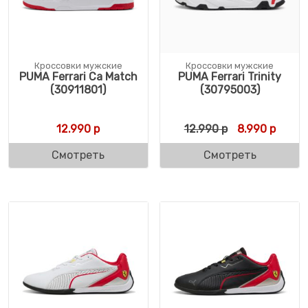
Кроссовки мужские
Кроссовки мужские
PUMA Ferrari Ca Match
PUMA Ferrari Trinity
(30911801)
(30795003)
Первоначальн
Текущ
12.990
р
12.990
р
8.990
р
Смотреть
Смотреть