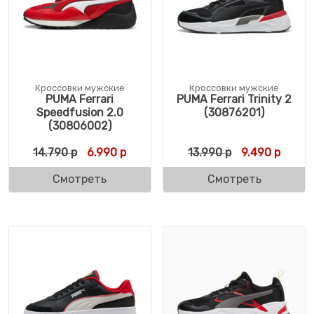
Кроссовки мужские
Кроссовки мужские
PUMA Ferrari
PUMA Ferrari Trinity 2
Speedfusion 2.0
(30876201)
(30806002)
Первоначальная цена составляла 14.790 
Текущая цена: 6.990 р.
Первоначальн
Текуща
14.790
р
6.990
р
13.990
р
9.490
р
Смотреть
Смотреть