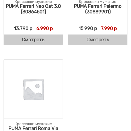
Кроссовки мужские
Кроссовки мужские
PUMA Ferrari Neo Cat 3.0
PUMA Ferrari Palermo
(30864501)
(30889901)
Первоначальная цена составляла 13.790 
Текущая цена: 6.990 р.
Первоначальн
Текуща
13.790
р
6.990
р
15.990
р
7.990
р
Смотреть
Смотреть
Кроссовки мужские
PUMA Ferrari Roma Via