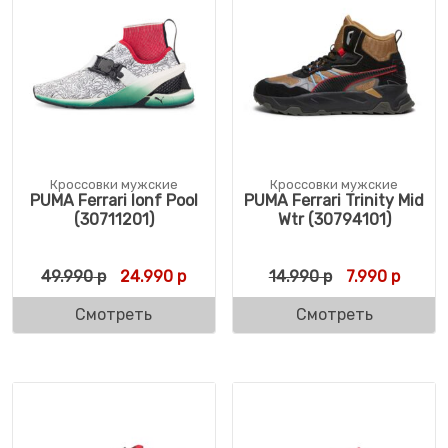
Кроссовки мужские
Кроссовки мужские
PUMA Ferrari Ionf Pool
PUMA Ferrari Trinity Mid
(30711201)
Wtr (30794101)
Первоначальная цена составляла 49.990 
Текущая цена: 24.990 р.
Первоначальн
Текуща
49.990
р
24.990
р
14.990
р
7.990
р
Смотреть
Смотреть