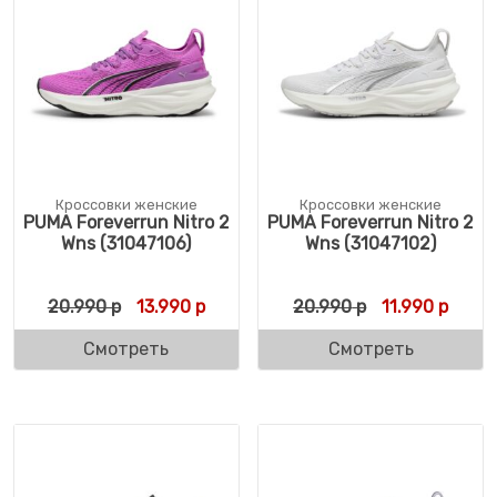
Кроссовки женские
Кроссовки женские
PUMA Foreverrun Nitro 2
PUMA Foreverrun Nitro 2
Wns (31047106)
Wns (31047102)
Первоначальная цена составляла 20.990 
Текущая цена: 13.990 р.
Первоначальн
Текущ
20.990
р
13.990
р
20.990
р
11.990
р
Смотреть
Смотреть