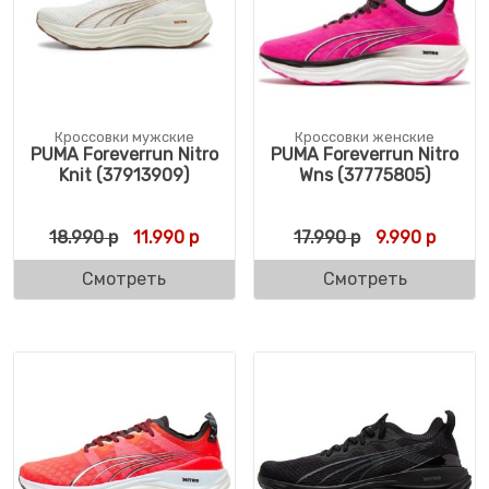
Кроссовки мужские
Кроссовки женские
PUMA Foreverrun Nitro
PUMA Foreverrun Nitro
Knit (37913909)
Wns (37775805)
Первоначальная цена составляла 18.990 
Текущая цена: 11.990 р.
Первоначальн
Текуща
18.990
р
11.990
р
17.990
р
9.990
р
Смотреть
Смотреть