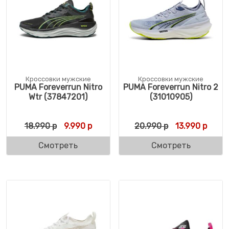
Кроссовки мужские
Кроссовки мужские
PUMA Foreverrun Nitro
PUMA Foreverrun Nitro 2
Wtr (37847201)
(31010905)
Первоначальная цена составляла 18.990 
Текущая цена: 9.990 р.
Первоначальн
Текущ
18.990
р
9.990
р
20.990
р
13.990
р
Смотреть
Смотреть