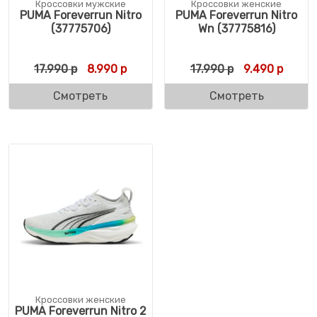
Кроссовки мужские
Кроссовки женские
PUMA Foreverrun Nitro
PUMA Foreverrun Nitro
(37775706)
Wn (37775816)
Первоначальная цена составляла 17.990 
Текущая цена: 8.990 р.
Первоначальн
Текуща
17.990
р
8.990
р
17.990
р
9.490
р
Смотреть
Смотреть
Кроссовки женские
PUMA Foreverrun Nitro 2