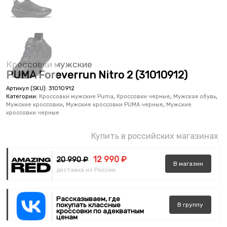
Кроссовки мужские
PUMA Foreverrun Nitro 2 (31010912)
Артикул (SKU):
31010912
Категории:
Кроссовки мужские Puma
,
Кроссовки черные
,
Мужская обувь
,
Мужские кроссовки
,
Мужские кроссовки PUMA черные
,
Мужские
кроссовки черные
Купить в российских магазинах
12 990 ₽
20 990 ₽
В
магазин
доставка из России
Рассказываем, где
покупать классные
В
группу
кроссовки по адекватным
ценам