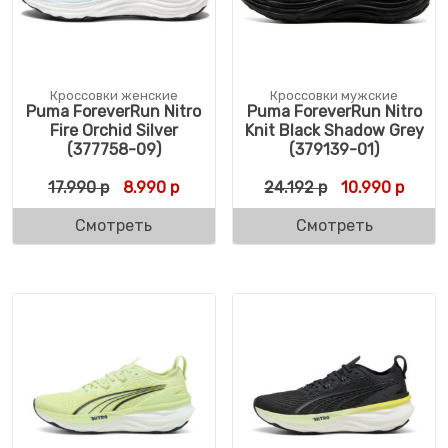
Кроссовки женские
Кроссовки мужские
Puma ForeverRun Nitro
Puma ForeverRun Nitro
Fire Orchid Silver
Knit Black Shadow Grey
(377758-09)
(379139-01)
Первоначальная цена составляла 17.990 
Текущая цена: 8.990 р.
Первоначальн
Текущ
17.990
р
8.990
р
24.192
р
10.990
р
Смотреть
Смотреть