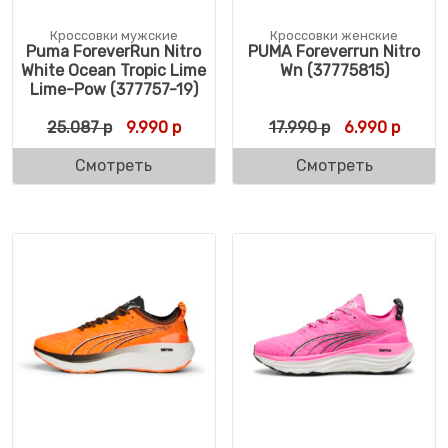
Кроссовки мужские
Кроссовки женские
Puma ForeverRun Nitro
PUMA Foreverrun Nitro
White Ocean Tropic Lime
Wn (37775815)
Lime-Pow (377757-19)
Первоначальная цена составляла 25.087 
Текущая цена: 9.990 р.
Первоначальн
Текуща
25.087
р
9.990
р
17.990
р
6.990
р
Смотреть
Смотреть