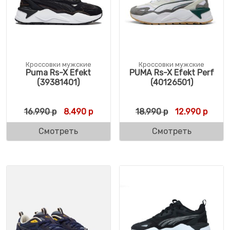
Кроссовки мужские
Кроссовки мужские
Puma Rs-X Efekt
PUMA Rs-X Efekt Perf
(39381401)
(40126501)
Первоначальная цена составляла 16.990 
Текущая цена: 8.490 р.
Первоначальн
Текущ
16.990
р
8.490
р
18.990
р
12.990
р
Смотреть
Смотреть