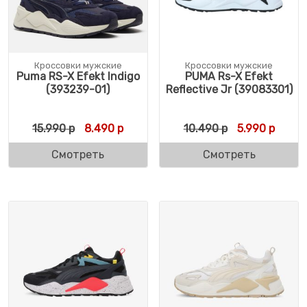
Кроссовки мужские
Кроссовки мужские
Puma RS-X Efekt Indigo
PUMA Rs-X Efekt
(393239-01)
Reflective Jr (39083301)
Первоначальная цена составляла 15.990 
Текущая цена: 8.490 р.
Первоначальн
Текуща
15.990
р
8.490
р
10.490
р
5.990
р
Смотреть
Смотреть