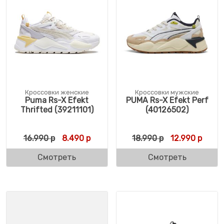
Кроссовки женские
Кроссовки мужские
Puma Rs-X Efekt
PUMA Rs-X Efekt Perf
Thrifted (39211101)
(40126502)
Первоначальная цена составляла 16.990 
Текущая цена: 8.490 р.
Первоначальн
Текущ
16.990
р
8.490
р
18.990
р
12.990
р
Смотреть
Смотреть