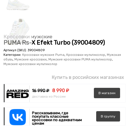
Кроссовки мужские
PUMA Rs-X Efekt Turbo (39004809)
Артикул (SKU):
39004809
Категории:
Кроссовки мужские Puma
,
Кроссовки мультиколор
,
Мужская
обувь
,
Мужские кроссовки
,
Мужские кроссовки PUMA мультиколор
,
Мужские кроссовки мультиколор
Купить в российских магазинах
8 990 ₽
16 990 ₽
В
магазин
доставка из России
Рассказываем, где
покупать классные
В
группу
кроссовки по адекватным
ценам