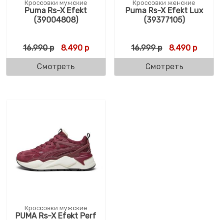
Кроссовки мужские
Кроссовки женские
Puma Rs-X Efekt
Puma Rs-X Efekt Lux
(39004808)
(39377105)
Первоначальная цена составляла 16.990 
Текущая цена: 8.490 р.
Первоначальн
Текущ
16.990
р
8.490
р
16.999
р
8.490
р
Смотреть
Смотреть
Кроссовки мужские
PUMA Rs-X Efekt Perf