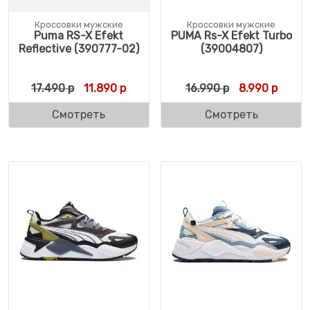
Кроссовки мужские
Кроссовки мужские
Puma RS-X Efekt
PUMA Rs-X Efekt Turbo
Reflective (390777-02)
(39004807)
Первоначальная цена составляла 17.490 р
Текущая цена: 11.890 р.
Первоначальн
Текущ
17.490
р
11.890
р
16.990
р
8.990
р
Смотреть
Смотреть