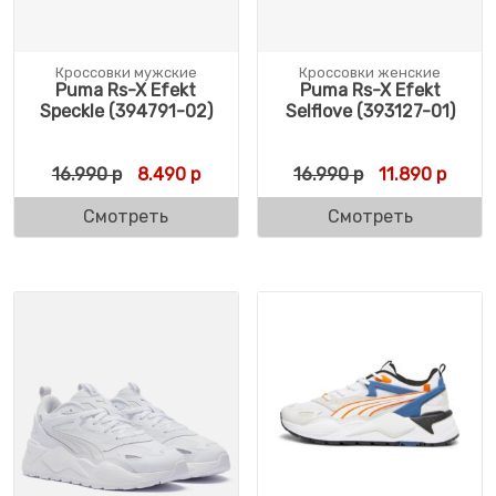
Кроссовки мужские
Кроссовки женские
Puma Rs-X Efekt
Puma Rs-X Efekt
Speckle (394791-02)
Selflove (393127-01)
Первоначальная цена составляла 16.990 
Текущая цена: 8.490 р.
Первоначальн
Текущ
16.990
р
8.490
р
16.990
р
11.890
р
Смотреть
Смотреть