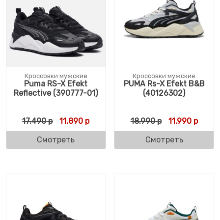
Кроссовки мужские
Кроссовки мужские
Puma RS-X Efekt
PUMA Rs-X Efekt B&B
Reflective (390777-01)
(40126302)
Первоначальная цена составляла 17.490 р
Текущая цена: 11.890 р.
Первоначальн
Текущ
17.490
р
11.890
р
18.990
р
11.990
р
Смотреть
Смотреть