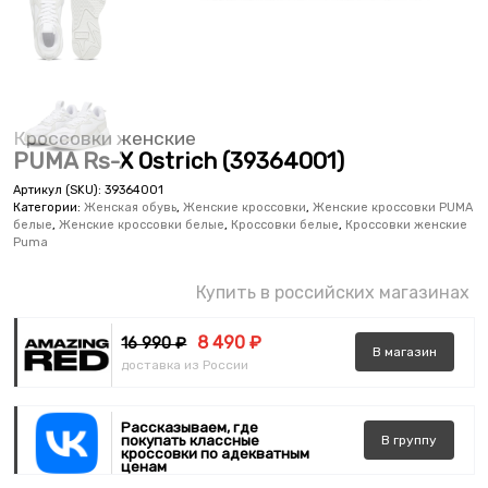
Кроссовки женские
PUMA Rs-X Ostrich (39364001)
Артикул (SKU):
39364001
Категории:
Женская обувь
,
Женские кроссовки
,
Женские кроссовки PUMA
белые
,
Женские кроссовки белые
,
Кроссовки белые
,
Кроссовки женские
Puma
Купить в российских магазинах
8 490 ₽
16 990 ₽
В
магазин
доставка из России
Рассказываем, где
покупать классные
В
группу
кроссовки по адекватным
ценам