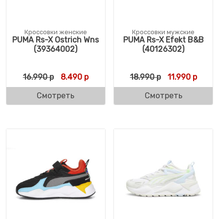
Кроссовки женские
Кроссовки мужские
PUMA Rs-X Ostrich Wns
PUMA Rs-X Efekt B&B
(39364002)
(40126302)
Первоначальная цена составляла 16.990 
Текущая цена: 8.490 р.
Первоначальн
Текущ
16.990
р
8.490
р
18.990
р
11.990
р
Смотреть
Смотреть