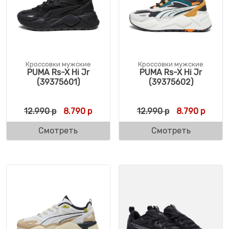
Кроссовки мужские
Кроссовки мужские
PUMA Rs-X Hi Jr
PUMA Rs-X Hi Jr
(39375601)
(39375602)
Первоначальная цена составляла 12.990 
Текущая цена: 8.790 р.
Первоначальн
Текущ
12.990
р
8.790
р
12.990
р
8.790
р
Смотреть
Смотреть