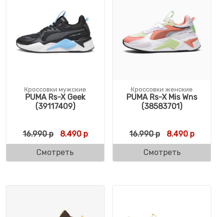
Кроссовки мужские
Кроссовки женские
PUMA Rs-X Geek
PUMA Rs-X Mis Wns
(39117409)
(38583701)
Первоначальная цена составляла 16.990 
Текущая цена: 8.490 р.
Первоначальн
Текущ
16.990
р
8.490
р
16.990
р
8.490
р
Смотреть
Смотреть