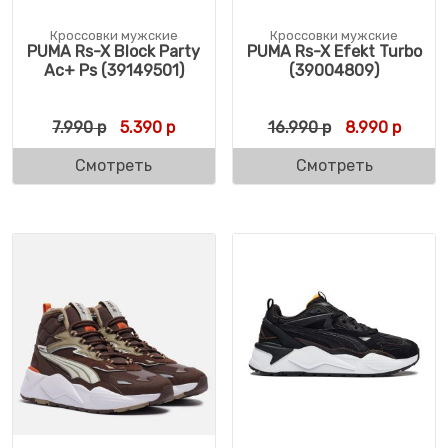
Кроссовки мужские
Кроссовки мужские
PUMA Rs-X Block Party
PUMA Rs-X Efekt Turbo
Ac+ Ps (39149501)
(39004809)
Первоначальная цена составляла 7.990 р.
Текущая цена: 5.390 р.
Первоначальн
Текущ
7.990
р
5.390
р
16.990
р
8.990
р
Смотреть
Смотреть