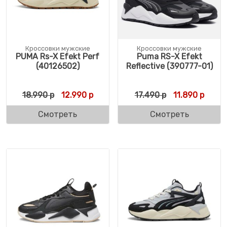
Кроссовки мужские
Кроссовки мужские
PUMA Rs-X Efekt Perf
Puma RS-X Efekt
(40126502)
Reflective (390777-01)
Первоначальная цена составляла 18.990 
Текущая цена: 12.990 р.
Первоначальн
Текущ
18.990
р
12.990
р
17.490
р
11.890
р
Смотреть
Смотреть