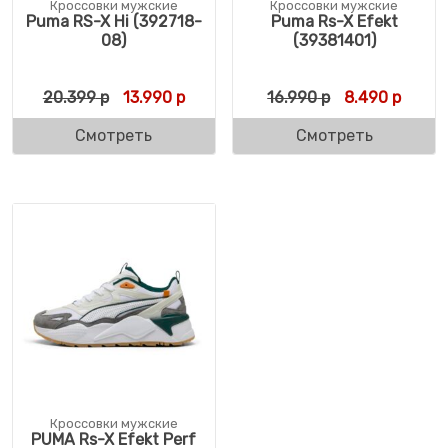
Кроссовки мужские
Кроссовки мужские
Puma RS-X Hi (392718-
Puma Rs-X Efekt
08)
(39381401)
Первоначальная цена составляла 20.399 
Текущая цена: 13.990 р.
Первоначальн
Текущ
20.399
р
13.990
р
16.990
р
8.490
р
Смотреть
Смотреть
Кроссовки мужские
PUMA Rs-X Efekt Perf