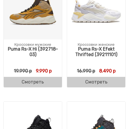
Кроссовки мужские
Кроссовки женские
Puma Rs-X Hi (392718-
Puma Rs-X Efekt
03)
Thrifted (39211101)
Первоначальная цена составляла 19.990 
Текущая цена: 9.990 р.
Первоначальн
Текущ
19.990
р
9.990
р
16.990
р
8.490
р
Смотреть
Смотреть