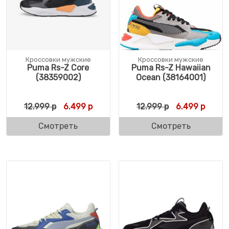
Кроссовки мужские
Кроссовки мужские
Puma Rs-Z Core
Puma Rs-Z Hawaiian
(38359002)
Ocean (38164001)
Первоначальная цена составляла 12.999 
Текущая цена: 6.499 р.
Первоначальн
Текущ
12.999
р
6.499
р
12.999
р
6.499
р
Смотреть
Смотреть