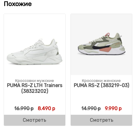
Похожие
Кроссовки мужские
Кроссовки женские
PUMA RS-Z LTH Trainers
PUMA RS-Z (383219-03)
(38323202)
Первоначальная цена составляла 16.990 
Текущая цена: 8.490 р.
Первоначальн
Текуща
16.990
р
8.490
р
14.990
р
9.990
р
Смотреть
Смотреть