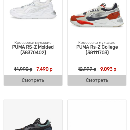
Кроссовки мужские
Кроссовки мужские
PUMA RS-Z Molded
PUMA Rs-Z College
(38370402)
(38111703)
Первоначальная цена составляла 14.990 
Текущая цена: 7.490 р.
Первоначальн
Текуща
14.990
р
7.490
р
12.999
р
9.093
р
Смотреть
Смотреть