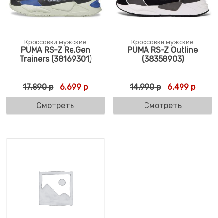
Кроссовки мужские
Кроссовки мужские
PUMA RS-Z Re.Gen
PUMA RS-Z Outline
Trainers (38169301)
(38358903)
Первоначальная цена составляла 17.890 
Текущая цена: 6.699 р.
Первоначальн
Текущ
17.890
р
6.699
р
14.990
р
6.499
р
Смотреть
Смотреть