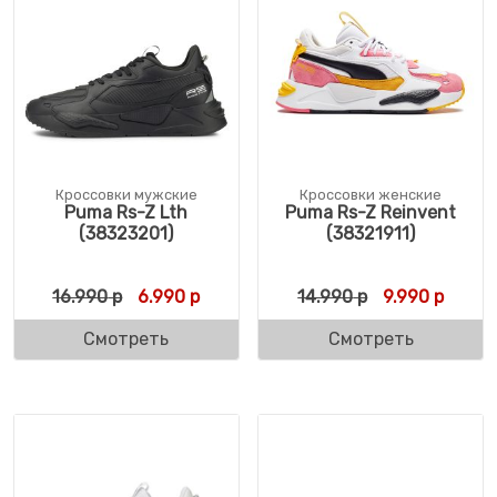
Кроссовки мужские
Кроссовки женские
Puma Rs-Z Lth
Puma Rs-Z Reinvent
(38323201)
(38321911)
Первоначальная цена составляла 16.990 
Текущая цена: 6.990 р.
Первоначальн
Текуща
16.990
р
6.990
р
14.990
р
9.990
р
Смотреть
Смотреть