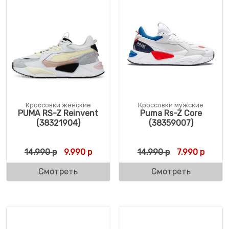
Кроссовки женские
Кроссовки мужские
PUMA RS-Z Reinvent
Puma Rs-Z Core
(38321904)
(38359007)
Первоначальная цена составляла 14.990 
Текущая цена: 9.990 р.
Первоначальн
Текуща
14.990
р
9.990
р
14.990
р
7.990
р
Смотреть
Смотреть