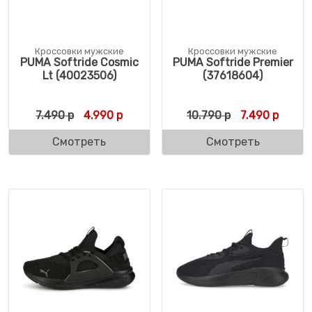
Кроссовки мужские
Кроссовки мужские
PUMA Softride Cosmic
PUMA Softride Premier
Lt (40023506)
(37618604)
Первоначальная цена составляла 7.490 р
Текущая цена: 4.990 р.
Первоначальн
Текуща
7.490
р
4.990
р
10.790
р
7.490
р
Смотреть
Смотреть