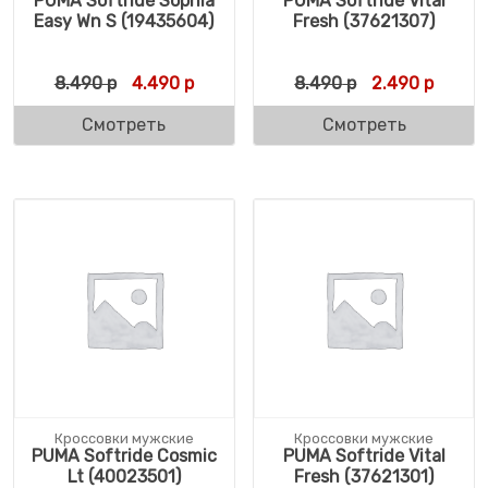
PUMA Softride Sophia
PUMA Softride Vital
Easy Wn S (19435604)
Fresh (37621307)
Первоначальная цена составляла 8.490 р
Текущая цена: 4.490 р.
Первоначальн
Текуща
8.490
р
4.490
р
8.490
р
2.490
р
Смотреть
Смотреть
Кроссовки мужские
Кроссовки мужские
PUMA Softride Cosmic
PUMA Softride Vital
Lt (40023501)
Fresh (37621301)