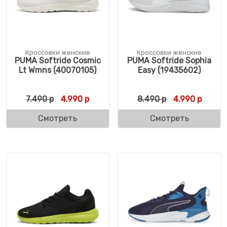
Кроссовки женские
Кроссовки женские
PUMA Softride Cosmic
PUMA Softride Sophia
Lt Wmns (40070105)
Easy (19435602)
Первоначальная цена составляла 7.490 р
Текущая цена: 4.990 р.
Первоначальн
Текуща
7.490
р
4.990
р
8.490
р
4.990
р
Смотреть
Смотреть