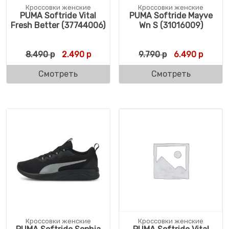
Кроссовки женские
Кроссовки женские
PUMA Softride Vital
PUMA Softride Mayve
Fresh Better (37744006)
Wn S (31016009)
Первоначальная цена составляла 8.490 р
Текущая цена: 2.490 р.
Первоначальн
Текуща
8.490
р
2.490
р
9.790
р
6.490
р
Смотреть
Смотреть
Кроссовки женские
Кроссовки женские