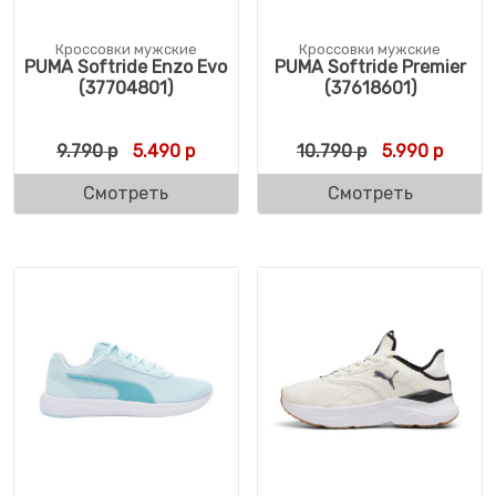
Кроссовки мужские
Кроссовки мужские
PUMA Softride Enzo Evo
PUMA Softride Premier
(37704801)
(37618601)
Первоначальная цена составляла 9.790 р
Текущая цена: 5.490 р.
Первоначальн
Текуща
9.790
р
5.490
р
10.790
р
5.990
р
Смотреть
Смотреть