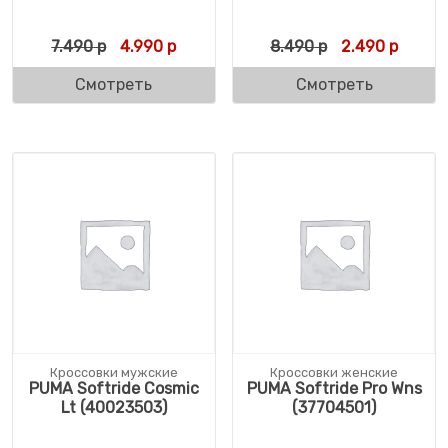
Первоначальная цена составляла 7.490 р
Текущая цена: 4.990 р.
Первоначальн
Текуща
7.490
р
4.990
р
8.490
р
2.490
р
Смотреть
Смотреть
Кроссовки мужские
Кроссовки женские
PUMA Softride Cosmic
PUMA Softride Pro Wns
Lt (40023503)
(37704501)